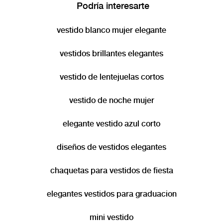
acompañan día a día, reflejando la esencia de mujeres que aprecian el estilo
Podría interesarte
clásico y la excelencia en cada elección. Descubre vestido largo al cuerpo que
inspira una actitud segura, auténtica y vibrante, hecho para adaptarse a
vestido blanco mujer elegante
diferentes momentos con elegancia y simplicidad. En ESPRIT la experiencia y el
compromiso con el servicio se unen para entregar moda femenina con la que
siempre podrás sentirte tú misma.
vestidos brillantes elegantes
vestido de lentejuelas cortos
vestido de noche mujer
elegante vestido azul corto
diseños de vestidos elegantes
chaquetas para vestidos de fiesta
elegantes vestidos para graduacion
mini vestido