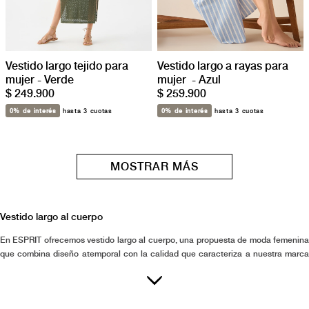
Vestido largo tejido para
Vestido largo a rayas para
mujer - Verde
mujer - Azul
$ 249.900
$ 259.900
0% de interés
hasta 3 cuotas
0% de interés
hasta 3 cuotas
MOSTRAR MÁS
Vestido largo al cuerpo
En ESPRIT ofrecemos vestido largo al cuerpo, una propuesta de moda femenina
que combina diseño atemporal con la calidad que caracteriza a nuestra marca
internacional. Cada vestido encuentra su equilibrio ideal entre silueta y
comodidad, pensado para realzar la confianza y naturalidad de quien lo lleva.
Nuestra atención minuciosa a los detalles garantiza prendas impecables que