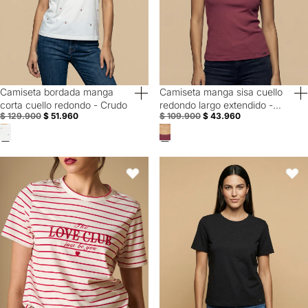
Camiseta bordada manga
Camiseta manga sisa cuello
60% Off
60% Off
corta cuello redondo - Crudo
redondo largo extendido -
$ 129.900
$ 51.960
$ 109.900
$ 43.960
Rojo
Camiseta manga corta con bordado decorativo - Crudo
Camiseta básica cuello redondo 
Favoritos
Favori