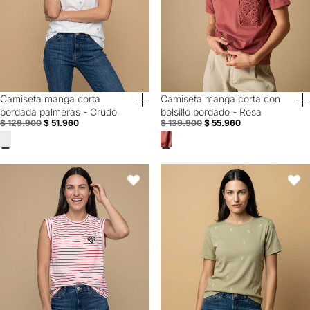
Camiseta manga corta
Camiseta manga corta con
60% Off
60% Off
bordada palmeras - Crudo
bolsillo bordado - Rosa
$ 129.900
$ 51.960
$ 139.900
$ 55.960
Camiseta rayas manga corta bordada - Crudo
Camiseta bordada cuello redondo
Favoritos
Favori