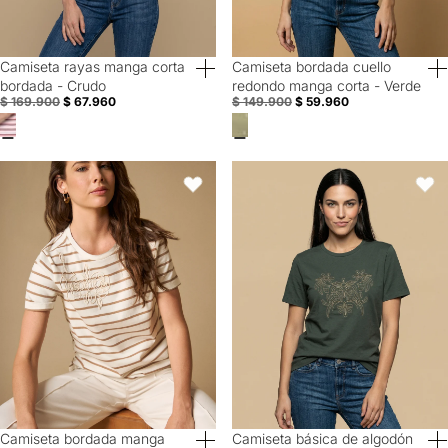
Camiseta rayas manga corta
Camiseta bordada cuello
60% Off
60% Off
bordada - Crudo
redondo manga corta - Verde
$ 169.900
$ 67.960
$ 149.900
$ 59.960
Camiseta bordada manga corta cuello redondo - Crudo
Camiseta básica de algodón cuell
Favoritos
Favori
Camiseta bordada manga
Camiseta básica de algodón
60% Off
60% Off