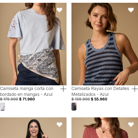
Camiseta manga corta con bordado en mangas - Azul
Camiseta Rayas con Detalles Meta
Favoritos
Favori
Camiseta manga corta con
Camiseta Rayas con Detalles
60% Off
60% Off
bordado en mangas - Azul
Metalizados - Azul
$ 179.900
$ 71.960
$ 139.900
$ 55.960
Camiseta manga sisa slim algodón - Blanco
Camiseta tejida con detalle borda
Favoritos
Favori