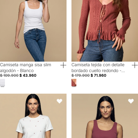
Camiseta manga sisa slim
Camiseta tejida con detalle
60% Off
60% Off
algodón - Blanco
bordado cuello redondo -
$ 109.900
$ 43.960
$ 179.900
$ 71.960
Rosa
Camiseta bordada manga corta cuello redondo - Crudo
Camiseta manga sisa cuello redon
Favoritos
Favori