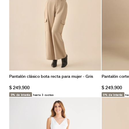
Pantalón clásico bota recta para mujer - Gris
Pantalón corte
$ 249.900
$ 249.900
0% de interés
hasta 3 cuotas
0% de interés
has