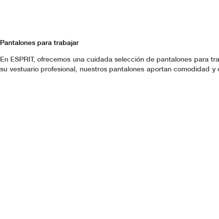
Pantalones para trabajar
En ESPRIT, ofrecemos una cuidada selección de pantalones para trab
su vestuario profesional, nuestros pantalones aportan comodidad y el
para quienes necesitan un estilo impecable sin renunciar a la practi
que inspira seguridad y actitud positiva en cada jornada. Confía 