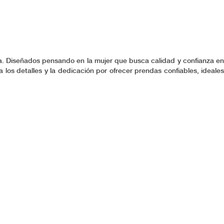
ía. Diseñados pensando en la mujer que busca calidad y confianza en
 los detalles y la dedicación por ofrecer prendas confiables, ideales
 diversas rutinas y actividades, proporcionando una solución versátil
u manera única de vivir y desempeñarte con excelencia.