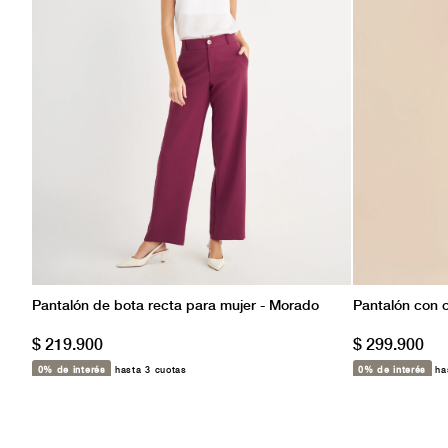
Pantalón de bota recta para mujer - Morado
Pantalón con c
$ 219.900
$ 299.900
0% de interés
hasta 3 cuotas
0% de interés
has