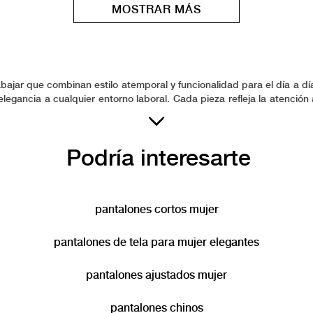
MOSTRAR MÁS
ajar que combinan estilo atemporal y funcionalidad para el día a d
egancia a cualquier entorno laboral. Cada pieza refleja la atención a
cidad. Nuestra colección de pantalones para trabajar se adapta a las
en ESRPRIT para acompañarte con moda de calidad que complementa t
Podría interesarte
pantalones cortos mujer
pantalones de tela para mujer elegantes
pantalones ajustados mujer
pantalones chinos