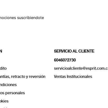
mociones suscribiendote
N
SERVICIO AL CLIENTE
6046072730
dito
servicioalcliente@esprit.com.
tías, retracto y reversión
Ventas Institucionales
ndiciones
os personales
okies