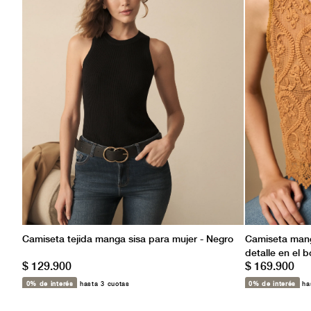
Camiseta tejida manga sisa para mujer - Negro
Camiseta mang
detalle en el b
$ 129.900
$ 169.900
0% de interés
hasta 3 cuotas
0% de interés
has