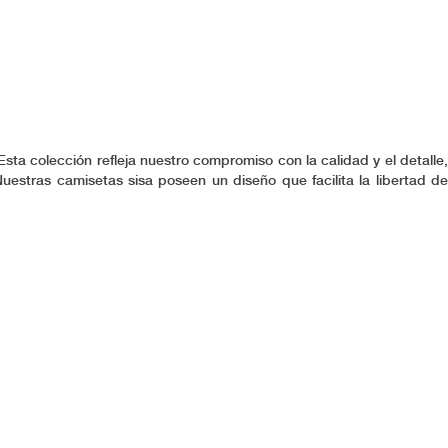
ta colección refleja nuestro compromiso con la calidad y el detalle,
estras camisetas sisa poseen un diseño que facilita la libertad de
gura. Con un enfoque puntual en el detalle y la durabilidad, cada
 de vida. Descubre camisetas sisa que elevan la simplicidad a través