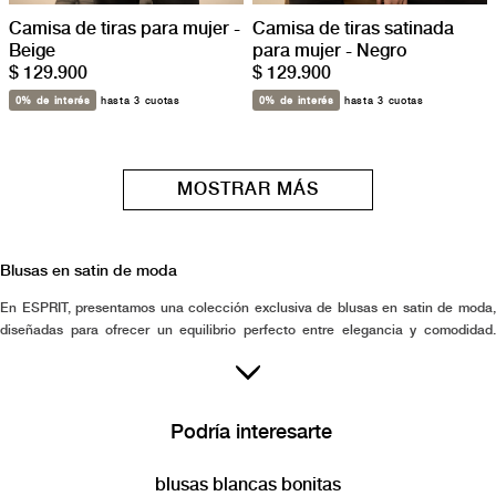
Camisa de tiras para mujer -
Camisa de tiras satinada
Beige
para mujer - Negro
$ 129.900
$ 129.900
0% de interés
hasta 3 cuotas
0% de interés
hasta 3 cuotas
MOSTRAR MÁS
Blusas en satin de moda
En ESPRIT, presentamos una colección exclusiva de blusas en satin de moda,
diseñadas para ofrecer un equilibrio perfecto entre elegancia y comodidad.
Cada blusa destaca por su delicadeza y estilismo pensado para mujeres que
aprecian un estilo atemporal y con carácter, ideal para completar cualquier
guardarropa. Nuestra selección garantiza una calidad impecable, cuidando cada
detalle para brindar prendas que reflejen confianza y sofisticación en diferentes
Podría interesarte
momentos del día. Las blusas en satin de ESPRIT son piezas versátiles, acordes
con las tendencias actuales sin perder la esencia clásica que acompaña a vidas
blusas blancas bonitas
activas y auténticas. Confía en ESPRIT para encontrar blusas que interiorizan