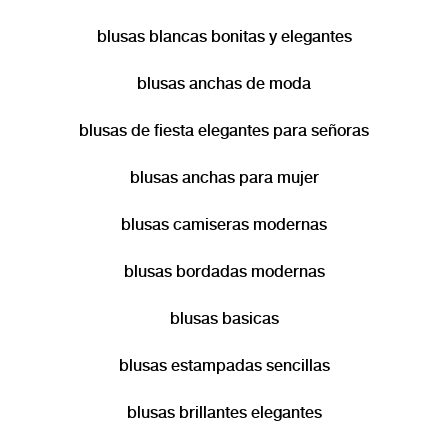
pasión por la moda femenina, con acabados superiores que inspiran a cada
mujer a expresar lo mejor de sí misma en cada ocasión.
blusas blancas bonitas y elegantes
blusas anchas de moda
blusas de fiesta elegantes para señoras
blusas anchas para mujer
blusas camiseras modernas
blusas bordadas modernas
blusas basicas
blusas estampadas sencillas
blusas brillantes elegantes