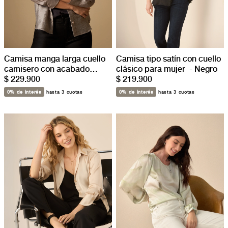
Camisa manga larga cuello
Camisa tipo satín con cuello
camisero con acabado
clásico para mujer - Negro
satinado - Gris
$ 229.900
$ 219.900
0% de interés
hasta 3 cuotas
0% de interés
hasta 3 cuotas