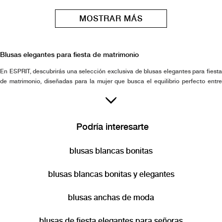
MOSTRAR MÁS
Blusas elegantes para fiesta de matrimonio
En ESPRIT, descubrirás una selección exclusiva de blusas elegantes para fiesta
de matrimonio, diseñadas para la mujer que busca el equilibrio perfecto entre
sofisticación y comodidad. Nuestra colección refleja un estilo atemporal que se
adapta a las ocasiones más especiales, permitiendo lucir con seguridad y
autenticidad en cada evento. Cada blusa está elaborada con especial atención
a los detalles, destacando por su calidad y acabado impecable, para ofrecer
Podría interesarte
prendas en las que puedes confiar y sentirte inspirada. Con ESPRIT, encuentras
moda femenina que acompaña tu actitud positiva y realza tu estilo personal,
blusas blancas bonitas
brindándote piezas versátiles y distintivas para celebrar con elegancia en bodas
y momentos memorables.
blusas blancas bonitas y elegantes
blusas anchas de moda
blusas de fiesta elegantes para señoras