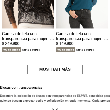
Camisa de tela con
Camisa de tela con
transparencia para mujer -
transparencia para mujer -
Negro
$ 249.900
Verde
$ 149.900
0% de interés
hasta 3 cuotas
0% de interés
hasta 3 cuotas
MOSTRAR MÁS
Blusas con transparencias
Descubre la colección de blusas con transparencias de ESPRIT, concebida para
quienes buscan expresar estilo y sofisticación en cada momento. Cada prenda
refleja nuestro compromiso con la calidad y la atención al detalle, ofreciendo