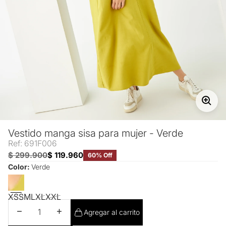
Vestido manga sisa para mujer - Verde
Ref: 691F006
$ 299.900
$ 119.960
60% Off
Color:
Verde
XS
S
M
L
XL
XXL
Disminuir cantidad
Aumentar cantidad
Agregar al carrito