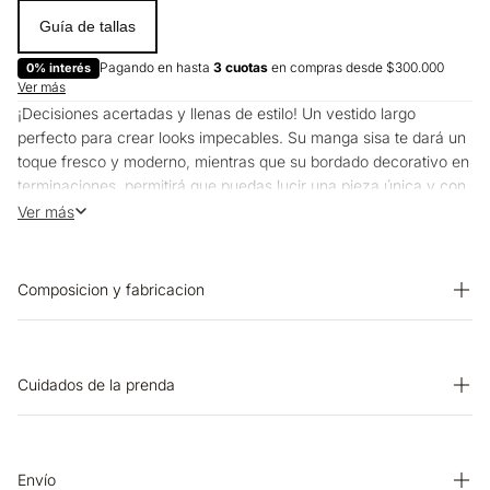
Guía de tallas
Pagando en hasta
3 cuotas
en compras desde $300.000
0% interés
Ver más
¡Decisiones acertadas y llenas de estilo! Un vestido largo
perfecto para crear looks impecables. Su manga sisa te dará un
toque fresco y moderno, mientras que su bordado decorativo en
terminaciones, permitirá que puedas lucir una pieza única y con
la esencia ESPRIT que tanto amas. Combínalo con algunos
Ver más
accesorios, resaltando su escote en V y aprovecha cada plan
especial para llevarlo contigo.
Composicion y fabricacion
Prenda: 52% Algodon 48% Rayon
Cuidados de la prenda
BLANQUEADO: No usar blanqueador. CUIDADO TEXTIL
PROFESIONAL: No limpieza en seco. SECADO: Secado en
tendedero a la sombra. OTROS: Lavar separadamente.
Envío