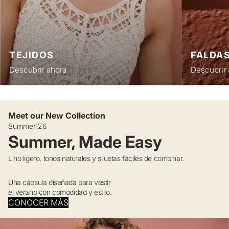
TEJIDOS
FALDA
Descubrir ahora
Descubrir 
Meet our New Collection
Summer'26
Summer, Made Easy
Lino ligero, tonos naturales y siluetas fáciles de combinar.
Una cápsula diseñada para vestir
el verano con comodidad y estilo.
CONOCER MÁS