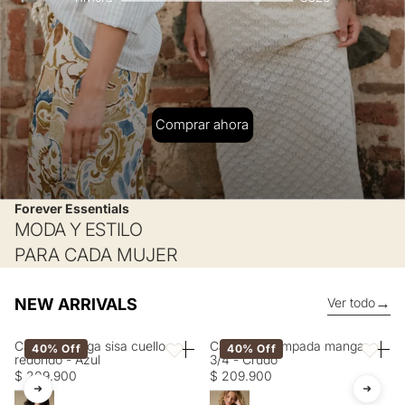
Comprar ahora
Forever Essentials
MODA Y ESTILO
PARA CADA MUJER
→
NEW ARRIVALS
Ver todo
Camisa manga sisa cuello
Camisa estampada manga
40% Off
40% Off
Favoritos
Favorito
redondo - Azul
3/4 - Crudo
$ 209.900
$ 209.900