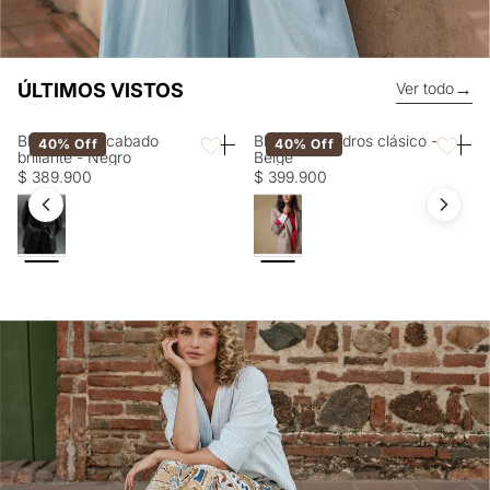
→
ÚLTIMOS VISTOS
Ver todo
Blazer con acabado
Blazer a cuadros clásico -
40% Off
40% Off
Favoritos
Favorito
brillante - Negro
Beige
$ 389.900
$ 399.900