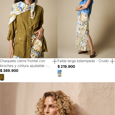
Chaqueta cierre frontal con
Falda larga estampada - Crudo
40% Off
40% Off
broches y cintura ajustable -
$ 219.900
Verde
$ 389.900