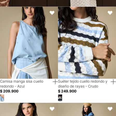
Camisa manga sisa cuello redondo - Azul
Suéter tejido cuello redondo y dis
Favoritos
Favori
Camisa manga sisa cuello
Suéter tejido cuello redondo y
40% Off
40% Off
redondo - Azul
diseño de rayas - Crudo
$ 209.900
$ 249.900
Chaqueta cierre frontal con broches y cintura ajustable - Verde
Falda larga estampada - Crudo
Favoritos
Favori