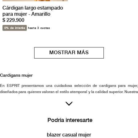
Cárdigan largo estampado
para mujer - Amarillo
$ 229.900
0% de interés
hasta 3 cuotas
MOSTRAR MÁS
Cardigans mujer
En ESPRIT presentamos una cuidadosa selección de cardigans para mujer,
diseñados para quienes valoran el estilo atemporal y la calidad superior. Nuestra
colección refleja el compromiso con reparar cada detalle para ofrecer piezas
versátiles que se adapten a diferentes momentos del día, acompañando con
elegancia y comodidad. Cada cardigan encarna la mezcla perfecta entre
funcionalidad y diseño sutil, proporcionándote confianza para expresar tu estilo
Podría interesarte
personal sin esfuerzo. Enfocados en el servicio y la excelencia, aseguramos que
nuestros cardigans sean una apuesta segura para mujeres que buscan
blazer casual mujer
trascender modas pasajeras y encontrar prendas que les inspiren a vivir con una