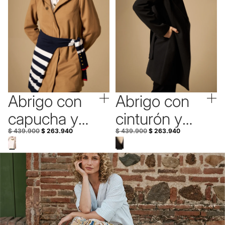
Abrigo con
Abrigo con
40% Off
40% Off
capucha y
cinturón y
cierre
solapa
$ 439.900
$ 263.940
$ 439.900
$ 263.940
cruzado con
amplia -
botón - Café
Negro