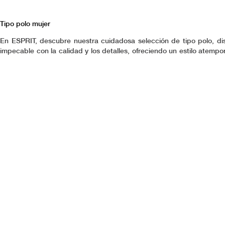
Tipo polo mujer
En ESPRIT, descubre nuestra cuidadosa selección de tipo polo, d
impecable con la calidad y los detalles, ofreciendo un estilo atempo
funcionalidad y distinción, adaptándose a la variedad de situacion
siempre una opción versátil de moda para impulsar tu confianza y bu