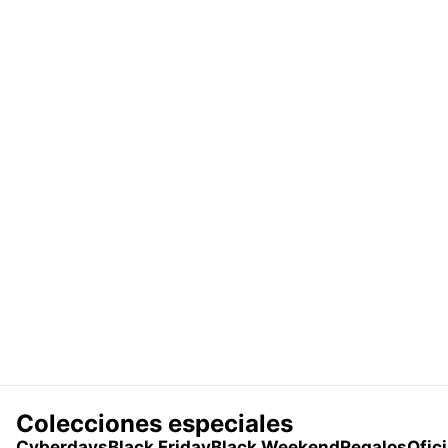
Colecciones especiales
Cyberdays
Black Friday
Black Weekend
Regalos
Ofic