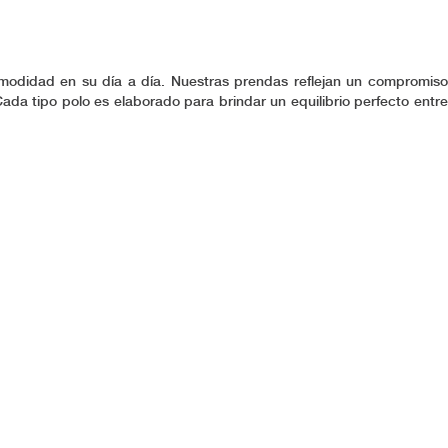
odidad en su día a día. Nuestras prendas reflejan un compromiso
ada tipo polo es elaborado para brindar un equilibrio perfecto entre
as que resalten tu personalidad sin sacrificar confort, resultando