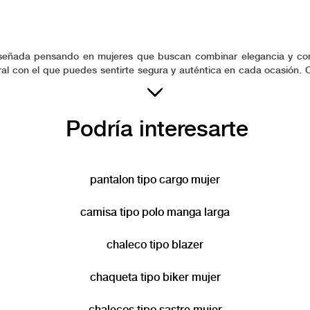
iseñada pensando en mujeres que buscan combinar elegancia y com
ral con el que puedes sentirte segura y auténtica en cada ocasión. C
es que demanda la vida moderna. Confía en ESPRIT para vestir prend
en gusto.
Podría interesarte
pantalon tipo cargo mujer
camisa tipo polo manga larga
chaleco tipo blazer
chaqueta tipo biker mujer
chalecos tipo sastre mujer