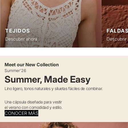
TEJIDOS
FALDA
Descubrir ahora
Descubrir 
Meet our New Collection
Summer'26
Summer, Made Easy
Lino ligero, tonos naturales y siluetas fáciles de combinar.
Una cápsula diseñada para vestir
el verano con comodidad y estilo.
CONOCER MÁS