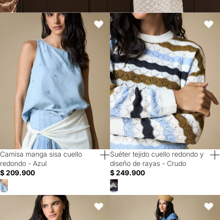
Camisa manga sisa cuello redondo - Azul
Suéter tejido cuello redondo y dis
Favoritos
Favori
Camisa manga sisa cuello
Suéter tejido cuello redondo y
redondo - Azul
diseño de rayas - Crudo
$ 209.900
$ 249.900
Chaqueta cierre frontal con broches y cintura ajustable - Verde
Falda larga estampada - Crudo
Favoritos
Favori