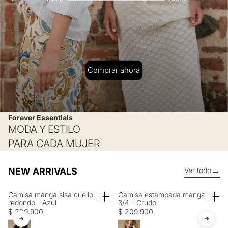
Comprar ahora
Forever Essentials
MODA Y ESTILO
PARA CADA MUJER
→
NEW ARRIVALS
Ver todo
Camisa manga sisa cuello
Camisa estampada manga
Favoritos
Favorito
redondo - Azul
3/4 - Crudo
$ 209.900
$ 209.900