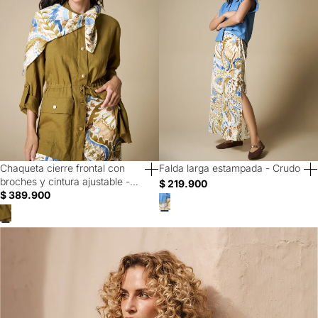
Chaqueta cierre frontal con
Falda larga estampada - Crudo
40% Off
40% Off
broches y cintura ajustable -
$ 219.900
Verde
$ 389.900