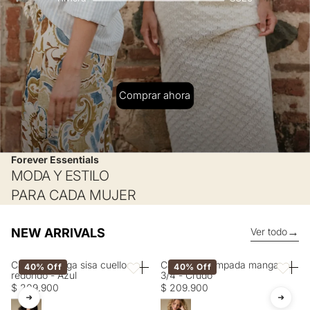
Comprar ahora
Forever Essentials
MODA Y ESTILO
PARA CADA MUJER
→
NEW ARRIVALS
Ver todo
Camisa manga sisa cuello
Camisa estampada manga
40% Off
40% Off
Favoritos
Favorito
redondo - Azul
3/4 - Crudo
$ 209.900
$ 209.900