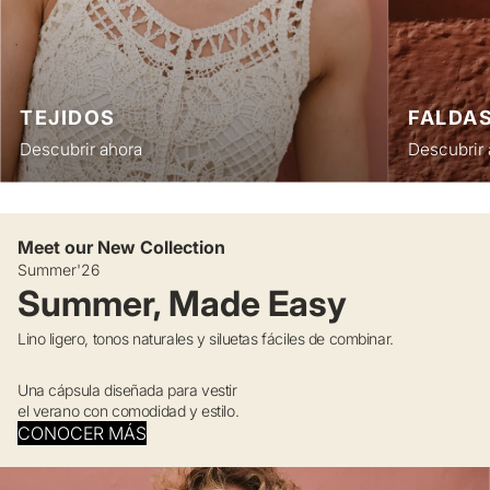
TEJIDOS
FALDA
Descubrir ahora
Descubrir 
Meet our New Collection
Summer'26
Summer, Made Easy
Lino ligero, tonos naturales y siluetas fáciles de combinar.
Una cápsula diseñada para vestir
el verano con comodidad y estilo.
CONOCER MÁS