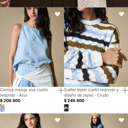
Camisa manga sisa cuello redondo - Azul
Suéter tejido cuello redondo y dis
Favoritos
Favori
Camisa manga sisa cuello
Suéter tejido cuello redondo y
40% Off
40% Off
redondo - Azul
diseño de rayas - Crudo
$ 209.900
$ 249.900
Chaqueta cierre frontal con broches y cintura ajustable - Verde
Falda larga estampada - Crudo
Favoritos
Favori