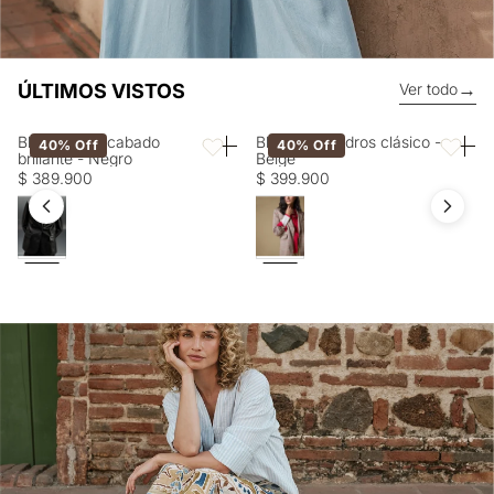
→
ÚLTIMOS VISTOS
Ver todo
Blazer con acabado
Blazer a cuadros clásico -
40% Off
40% Off
Favoritos
Favorito
brillante - Negro
Beige
$ 389.900
$ 399.900