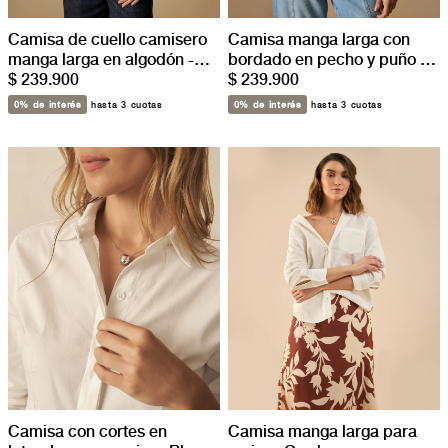
Camisa de cuello camisero
Camisa manga larga con
manga larga en algodón -
bordado en pecho y puño -
Azul
$ 239.900
Blanco
$ 239.900
0% de interés
hasta 3 cuotas
0% de interés
hasta 3 cuotas
Camisa con cortes en
Camisa manga larga para