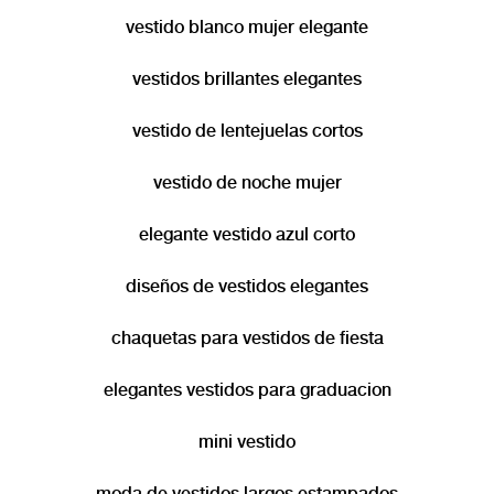
mujeres que valoran la buena calidad y un servicio cercano, proporcionando
vestido blanco mujer elegante
estilo y confianza en cada diseño. Descubre cómo un vestido puede potenciar la
mejor actitud y expresar tu personalidad en cualquier momento dominante de tu
jornada social.
vestidos brillantes elegantes
vestido de lentejuelas cortos
vestido de noche mujer
elegante vestido azul corto
diseños de vestidos elegantes
chaquetas para vestidos de fiesta
elegantes vestidos para graduacion
mini vestido
moda de vestidos largos estampados