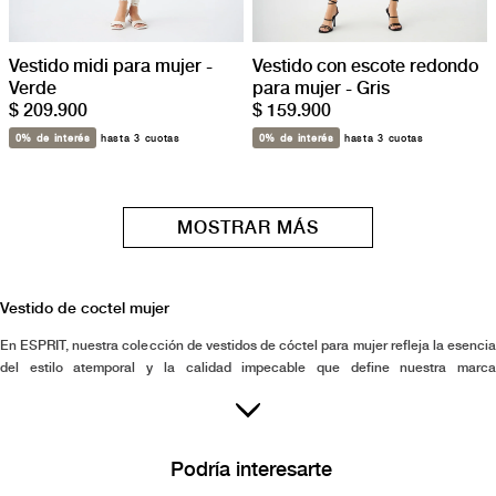
Vestido midi para mujer -
Vestido con escote redondo
Verde
para mujer - Gris
$ 209.900
$ 159.900
0% de interés
hasta 3 cuotas
0% de interés
hasta 3 cuotas
MOSTRAR MÁS
Vestido de coctel mujer
En ESPRIT, nuestra colección de vestidos de cóctel para mujer refleja la esencia
del estilo atemporal y la calidad impecable que define nuestra marca
internacional. Cada vestido está diseñado pensando en la mujer que busca una
prenda confiable para sentirse segura y auténtica en cualquier ocasión especial.
Con un enfoque detallado y apasionado por la perfección, ofrecemos piezas que
combinan sofisticación y comodidad, ideales para eventos donde la elegancia
Podría interesarte
debe ser protagonista. Nuestra propuesta en vestidos de cóctel acompaña a