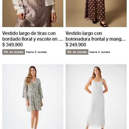
Vestido largo de tiras con
Vestido largo con
bordado floral y escote en V
botonadura frontal y manga
- Gris
$ 349.900
con vuelo - Cafe
$ 249.900
0% de interés
hasta 3 cuotas
0% de interés
hasta 3 cuotas