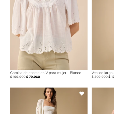
Camisa de escote en V para mujer - Blanco
Vestido largo 
60% Off
60% Off
$ 199.900
$ 79.960
$ 309.900
$ 1
Bermuda tipo chino de silueta estructurada - Beige
Suéter tejido
Favoritos