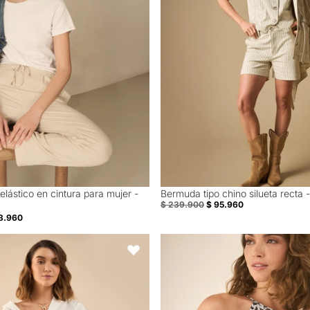
elástico en cintura para mujer -
Bermuda tipo chino silueta recta 
60% Off
$ 239.900
$ 95.960
3.960
 larga para mujer - Crudo
Camisa de animal print para muje
Favoritos