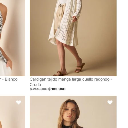
r - Blanco
Cardigan tejido manga larga cuello redondo -
60% Off
Crudo
$ 259.900
$ 103.960
rado para mujer - Blanco
Buzo tejido de cuello alto para mujer - Negro
Favoritos
Favoritos