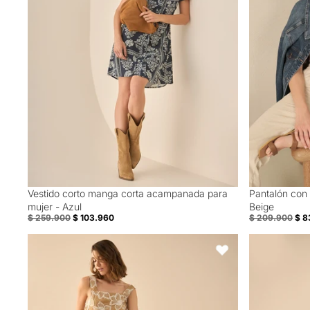
Vestido corto manga corta acampanada para
Pantalón con 
60% Off
60% Off
mujer - Azul
Beige
$ 259.900
$ 103.960
$ 209.900
$ 8
Short con flores bordadas para mujer - Café
Camisa manga
Favoritos