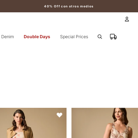
40% Off con otros medios
Cuen
Denim
Double Days
Special Prices
Otr
de tiras con silueta fluida - Blanco
Vestido largo manga sisa de siluet
Favoritos