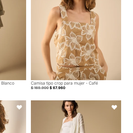
- Blanco
Camisa tipo crop para mujer - Café
60% Off
$ 169.900
$ 67.960
r - Blanco
Cardigan tejido manga larga cuello redondo - Crudo
Favoritos
Favoritos