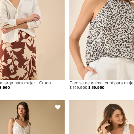
 larga para mujer - Crudo
Camisa de animal print para muje
60% Off
3.960
$ 149.900
$ 59.960
de tiras con bordado y textura - Blanco
Camisa manga sisa de diseño cer
Favoritos