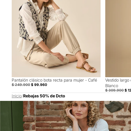
Pantalón clásico bota recta para mujer - Café
Vestido largo 
60% Off
60% Off
$ 249.900
$ 99.960
Blanco
$ 309.900
$ 1
Inicio
/
Rebajas 50% de Dcto