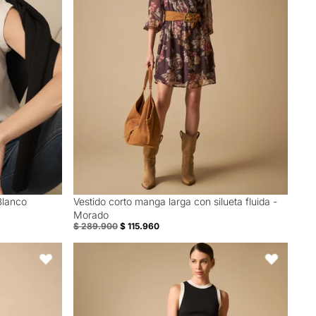
Blanco
Vestido corto manga larga con silueta fluida -
60% Off
Morado
$ 289.900
$ 115.960
para mujer - Azul
Bermuda con prenses y cinturón incluido - Café
Favoritos
Favoritos