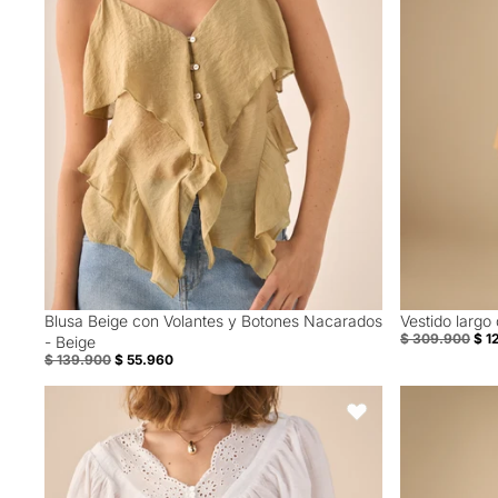
Blusa Beige con Volantes y Botones Nacarados
Vestido largo 
60% Off
60% Off
$ 309.900
$ 1
- Beige
$ 139.900
$ 55.960
Camisa de escote en V para mujer - Blanco
Vestido largo 
Favoritos