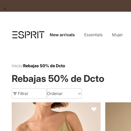
Slide 2 of 2
New arrivals
Essentials
Mujer
Inicio
/
Rebajas 50% de Dcto
Rebajas 50% de Dcto
Filtrar
Ordenar
Blusa Beige con Volantes y Botones Nacarados - Beige
Vestido largo 
Favoritos