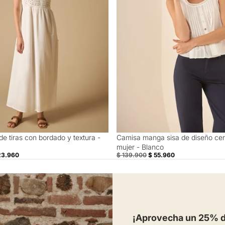
de tiras con bordado y textura -
Camisa manga sisa de diseño cer
60% Off
mujer - Blanco
23.960
$ 139.900
$ 55.960
¡Aprovecha un 25% de