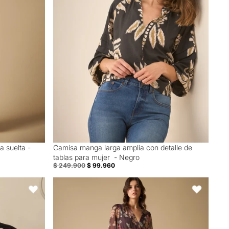
a suelta -
Camisa manga larga amplia con detalle de
60% Off
tablas para mujer - Negro
$ 249.900
$ 99.960
Blanco
Vestido corto manga larga con silueta fluida - Morado
Favoritos
Favoritos