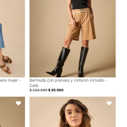
para mujer -
Bermuda con prenses y cinturón incluido -
60% Off
Café
$ 239.900
$ 95.960
- Blanco
Camisa tipo crop para mujer - Café
Favoritos
Favoritos