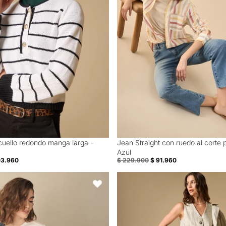
 cuello redondo manga larga -
Jean Straight con ruedo al corte 
60% Off
Azul
03.960
$ 229.900
$ 91.960
elástico en cintura para mujer - Beige
Bermuda tipo chino silueta recta 
Favoritos