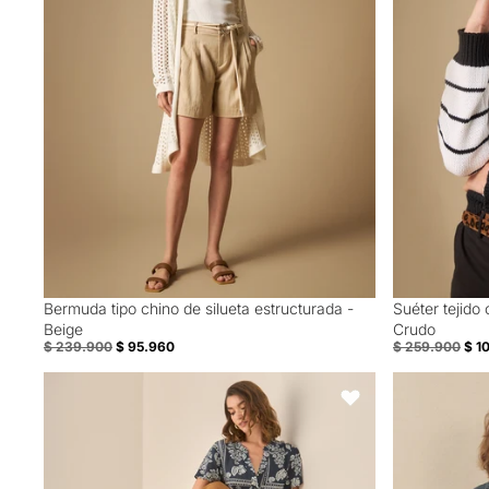
Bermuda tipo chino de silueta estructurada -
Suéter tejido
60% Off
60% Off
Beige
Crudo
$ 239.900
$ 95.960
$ 259.900
$ 1
Vestido corto manga corta acampanada para mujer - Azul
Pantalón con 
Favoritos