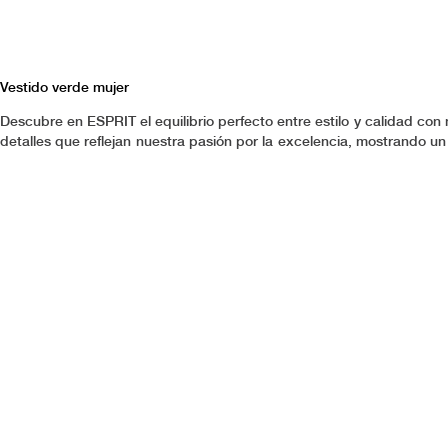
Vestido verde mujer
Descubre en ESPRIT el equilibrio perfecto entre estilo y calidad c
detalles que reflejan nuestra pasión por la excelencia, mostrando 
confianza y autenticidad en cada ocasión. En ESPRIT entendemos qu
una elección ideal para quienes buscan estilo sin comprometer calid
ambiente de inspiración y cuidado excepcional.