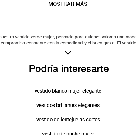
MOSTRAR MÁS
on nuestro vestido verde mujer, pensado para quienes valoran una mo
un compromiso constante con la comodidad y el buen gusto. El vesti
e la moda es una extensión de la personalidad, por eso ofrecemos 
ad ni funcionalidad. Vive la experiencia de elegir un vestido que est
Podría interesarte
vestido blanco mujer elegante
vestidos brillantes elegantes
vestido de lentejuelas cortos
vestido de noche mujer