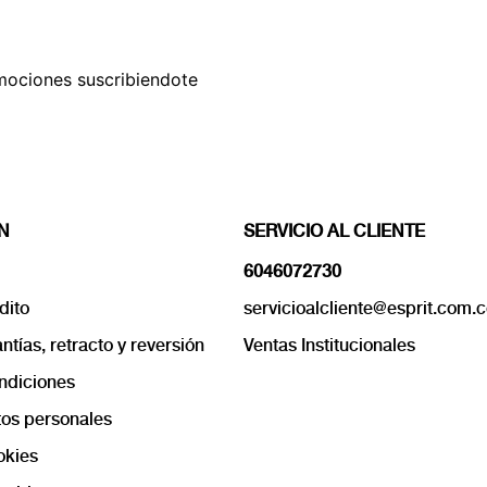
mociones suscribiendote
N
SERVICIO AL CLIENTE
6046072730
dito
servicioalcliente@esprit.com.
tías, retracto y reversión
Ventas Institucionales
ndiciones
os personales
okies