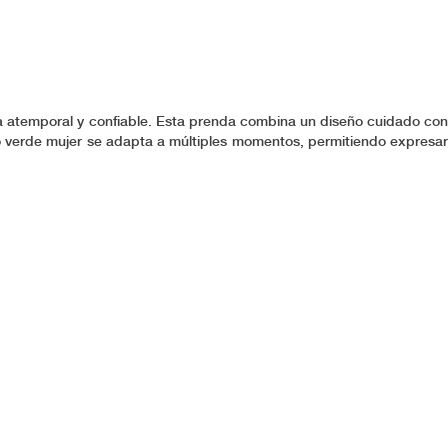
da atemporal y confiable. Esta prenda combina un diseño cuidado con
do verde mujer se adapta a múltiples momentos, permitiendo expresar
vestidos que acompañan y realzan la mejor actitud femenina, siendo
á hecho para sentirte segura y protagonista de tu propio estilo en un