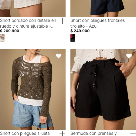
Short bordado con detalle en
Short con pliegues frontales
40% Off
40% Off
ruedo y cintura ajustable -
tiro alto - Azul
$ 209.900
$ 249.900
Crudo
Short con pliegues silueta cómoda - Azul
Bermuda con prenses y cordón en
Favoritos
Favori
Short con pliegues silueta
Bermuda con prenses y
40% Off
40% Off