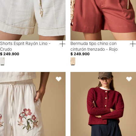
Shorts Esprit Rayón Lino -
Bermuda tipo chino con
40% Off
40% Off
Crudo
cinturón trenzado - Rojo
$ 249.900
$ 249.900
Short bordado con detalle en ruedo y cintura ajustable - Crudo
Short con pliegues frontales tiro a
Favoritos
Favori