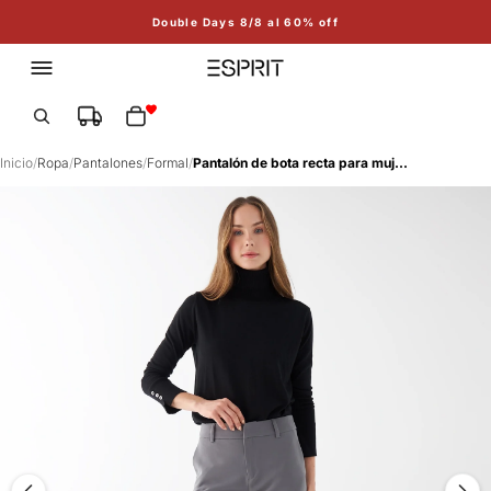
Double Days 8/8 al 60% off
Total de artículos en el carrito: 0
Inicio
/
Ropa
/
Pantalones
/
Formal
/
Pantalón de bota recta para mujer - Gris