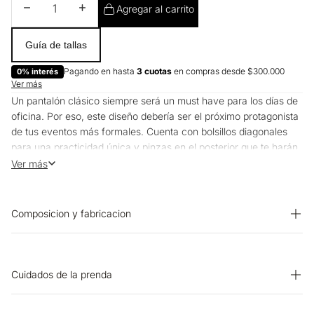
Disminuir cantidad
Aumentar cantidad
Agregar al carrito
Guía de tallas
Pagando en hasta
3 cuotas
en compras desde $300.000
0% interés
Ver más
Un pantalón clásico siempre será un must have para los días de
oficina. Por eso, este diseño debería ser el próximo protagonista
de tus eventos más formales. Cuenta con bolsillos diagonales
para una practicidad única y pinzas en el posterior que te harán
lucir una horma perfecta. Gracias a su ajuste con botón, broche
Ver más
y cierre ocultos, podrás estar segura todo el día y cómoda
durante cualquier reunión. Lúcelo y eleva tu estilo con clase y
sofisticación.
Composicion y fabricacion
Prenda: 90% Poliester 10% Elastano
Cuidados de la prenda
OTROS: No retorcer ni exprimir. SECADO: No secar en máquina.