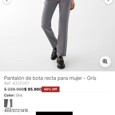
Pantalón de bota recta para mujer - Gris
Ref: 432F001
$ 239.900
$ 95.960
60% Off
Color:
Gris
4
6
8
10
12
14
16