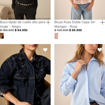
Buzo tejido de cuello alto para
Blusa Rosa Doble Capa Sin
50% Off
50% Off
mujer - Negro
Mangas - Rosa
$ 189.900
$ 94.950
$ 139.900
$ 69.950
Chaqueta de denim con aplicaciones de cristales - Azul
Camisa de diseño abierto para mu
Favoritos
Favori