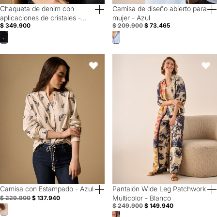
Chaqueta de denim con
Camisa de diseño abierto para
Special Prices
aplicaciones de cristales -
mujer - Azul
$ 349.900
$ 209.900
$ 73.465
Azul
Camisa con Estampado - Azul
Pantalón Wide Leg Patchwork Mult
Favoritos
Favori
Camisa con Estampado - Azul
Pantalón Wide Leg Patchwork
40% Off
40% Off
Multicolor - Blanco
$ 229.900
$ 137.940
$ 249.900
$ 149.940