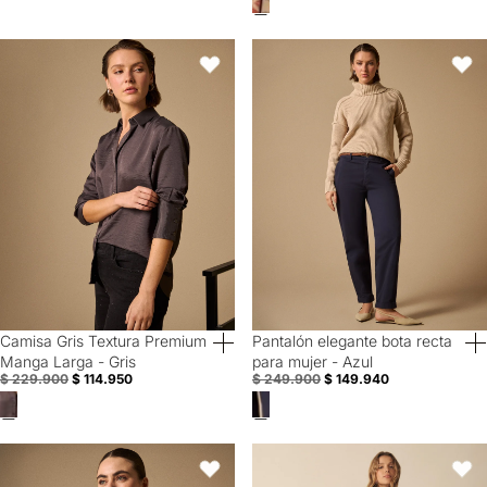
Camisa Gris Textura Premium Manga Larga - Gris
Pantalón elegante bota recta para
Favoritos
Favori
Camisa Gris Textura Premium
Pantalón elegante bota recta
50% Off
40% Off
Manga Larga - Gris
para mujer - Azul
$ 229.900
$ 114.950
$ 249.900
$ 149.940
Camiseta Blanca con Aplicaciones Metálicas - Blanco
Pantalón elegante bota recta par
Favoritos
Favori