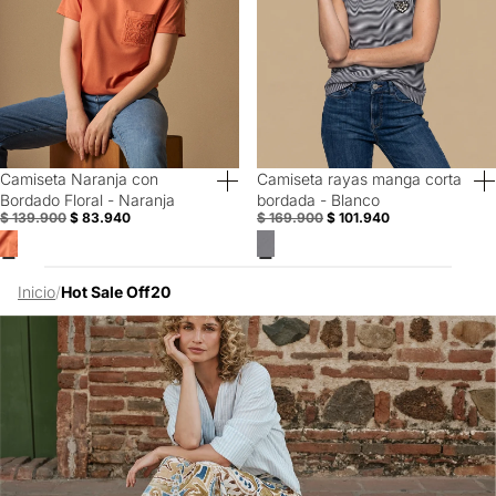
Camiseta Naranja con
Camiseta rayas manga corta
40% Off
40% Off
Bordado Floral - Naranja
bordada - Blanco
$ 139.900
$ 83.940
$ 169.900
$ 101.940
Inicio
/
Hot Sale Off20