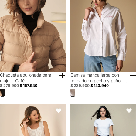
Chaqueta abullonada para
Camisa manga larga con
40% Off
40% Off
mujer - Café
bordado en pecho y puño -
$ 279.900
$ 167.940
$ 239.900
$ 143.940
Blanco
Camisa manga sisa de diseño cerrado para mujer - Blanco
Pantalón Weekend pierna recta c
Favoritos
Favori