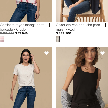
Camiseta rayas manga corta
Chaqueta con capucha para
40% Off
bordada - Crudo
mujer - Azul
$ 129.900
$ 77.940
$ 389.900
Camiseta manga corta bordada palmeras - Crudo
Camiseta básica manga sisa para
Favoritos
Favori