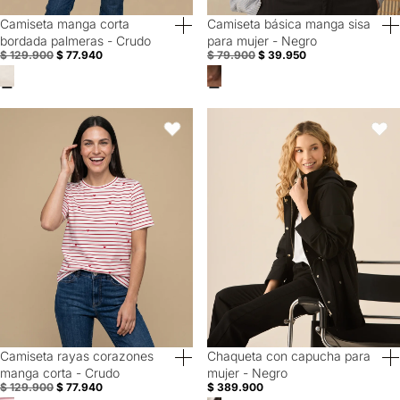
Camiseta manga corta
Camiseta básica manga sisa
40% Off
50% Off
bordada palmeras - Crudo
para mujer - Negro
$ 129.900
$ 77.940
$ 79.900
$ 39.950
Camiseta rayas corazones manga corta - Crudo
Chaqueta con capucha para muje
Favoritos
Favori
Camiseta rayas corazones
Chaqueta con capucha para
40% Off
manga corta - Crudo
mujer - Negro
$ 129.900
$ 77.940
$ 389.900