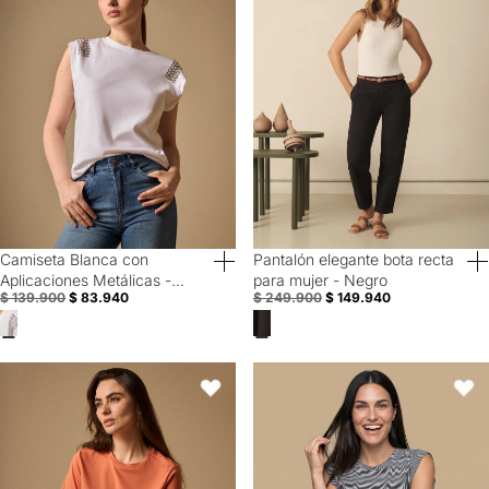
Camiseta Blanca con
Pantalón elegante bota recta
40% Off
40% Off
Aplicaciones Metálicas -
para mujer - Negro
$ 139.900
$ 83.940
$ 249.900
$ 149.940
Blanco
Camiseta Naranja con Bordado Floral - Naranja
Camiseta rayas manga corta bord
Favoritos
Favori