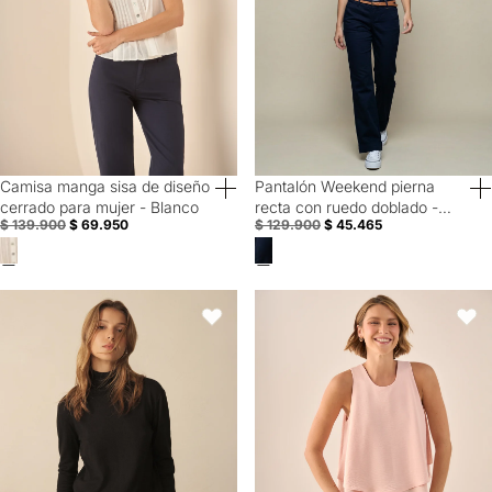
Camisa manga sisa de diseño
Pantalón Weekend pierna
50% Off
Special Prices
cerrado para mujer - Blanco
recta con ruedo doblado -
$ 139.900
$ 69.950
$ 129.900
$ 45.465
Azul
Buzo tejido de cuello alto para mujer - Negro
Blusa Rosa Doble Capa Sin Mang
Favoritos
Favori