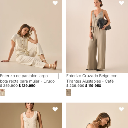
Favoritos
Favori
Enterizo de pantalón largo
Enterizo Cruzado Beige con
50% Off
50% Off
bota recta para mujer - Crudo
Tirantes Ajustables - Café
$ 259.900
$ 129.950
$ 239.900
$ 119.950
Vestido corto estampado de manga larga con escote en V - Beige
Vestido largo con mini aberturas 
Favoritos
Favori