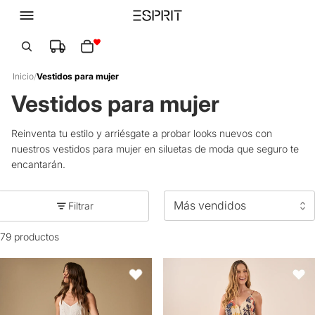
Total de artículos en el carrito: 0
Inicio
/
Vestidos para mujer
Vestidos para mujer
Reinventa tu estilo y arriésgate a probar looks nuevos con
nuestros vestidos para mujer en siluetas de moda que seguro te
encantarán.
Filtrar
79 productos
Vestido largo bordado de tiras - Blanco
Vestido Patchwork Floral con Tira
Favoritos
Favori