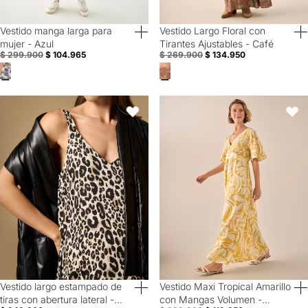
Vestido manga larga para
Vestido Largo Floral con
50% Off
Special Prices
mujer - Azul
Tirantes Ajustables - Café
$ 299.900
$ 104.965
$ 269.900
$ 134.950
Vestido largo estampado de tiras con abertura lateral - Crudo
Vestido Maxi Tropical Amarillo c
Favoritos
Favori
Vestido largo estampado de
Vestido Maxi Tropical Amarillo
50% Off
tiras con abertura lateral -
con Mangas Volumen -