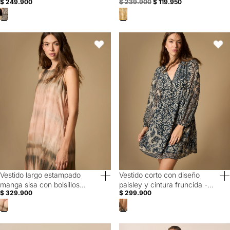
$ 249.900
$ 239.900
$ 119.950
Crudo
Amarillo
Vestido largo estampado manga sisa con bolsillos laterales - Rosa
Vestido corto con diseño paisley y
Favoritos
Favori
Vestido largo estampado
Vestido corto con diseño
manga sisa con bolsillos
paisley y cintura fruncida -
$ 329.900
$ 299.900
laterales - Rosa
Azul
Enterizo de pantalón largo bota recta para mujer - Crudo
Enterizo Cruzado Beige con Tiran