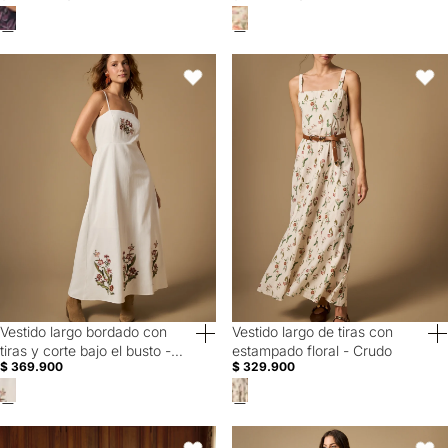
Vestido largo bordado con tiras y corte bajo el busto - Crudo
Vestido largo de tiras con estampa
Favoritos
Favori
Vestido largo bordado con
Vestido largo de tiras con
tiras y corte bajo el busto -
estampado floral - Crudo
$ 369.900
$ 329.900
Crudo
Vestido largo estampado de tiras con silueta fluida - Crudo
Vestido largo manga sisa de siluet