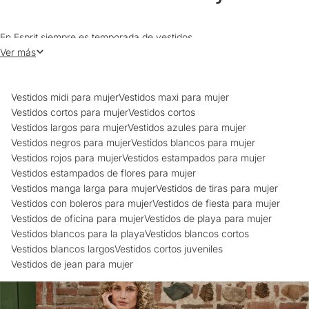
En Esprit siempre es temporada de vestidos
Ver más
En Esprit nos encantan los vestidos largos o cortos, perfectos para
looks de tendencia veraniega. Son nuestra pieza clave en el armario
porque quedan bien en cualquier época del año. Por esto, temporada
Vestidos midi para mujer
Vestidos maxi para mujer
tras temporada reinventamos su diseño para que refresques esta
Vestidos cortos para mujer
Vestidos cortos
icónica prenda.
Vestidos largos para mujer
Vestidos azules para mujer
Vestidos negros para mujer
Vestidos blancos para mujer
Los vestidos hacen parte de esas piezas femeninas que, junto a
Vestidos rojos para mujer
Vestidos estampados para mujer
nuestras faldas para mujer, tienen la capacidad de brindar dinamismo
Vestidos estampados de flores para mujer
y personalidad al clóset. La ventaja de los vestidos radica en que con
Vestidos manga larga para mujer
Vestidos de tiras para mujer
una sola pieza puedes crear fast looks tanto para ir a la oficina como
Vestidos con boleros para mujer
Vestidos de fiesta para mujer
salir de paseo por la playa.
Vestidos de oficina para mujer
Vestidos de playa para mujer
En nuestra tienda online encontrarás las últimas tendencias en
Vestidos blancos para la playa
Vestidos blancos cortos
colores sólidos, estampados y siluetas que nuestros fashion stylists
Vestidos blancos largos
Vestidos cortos juveniles
han elegido especialmente para ti, con el fin de inspirarte a crear
Vestidos de jean para mujer
outfits sofisticados.
Nuestro propósito es exaltar la personalidad auténtica de cada mujer,