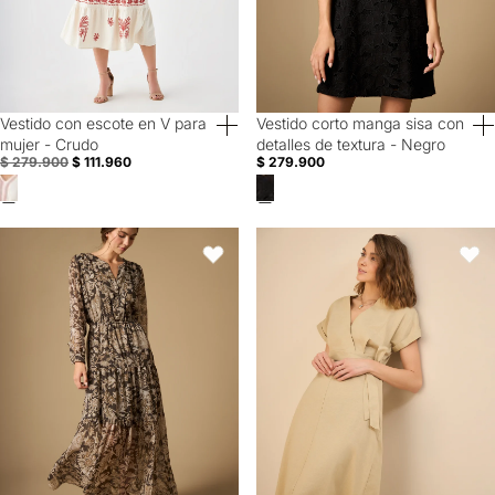
Vestido con escote en V para
Vestido corto manga sisa con
60% Off
mujer - Crudo
detalles de textura - Negro
$ 279.900
$ 111.960
$ 279.900
Vestido largo estampado manga larga con falda en capas - Verde
Vestido largo con escote en V par
Favoritos
Favori