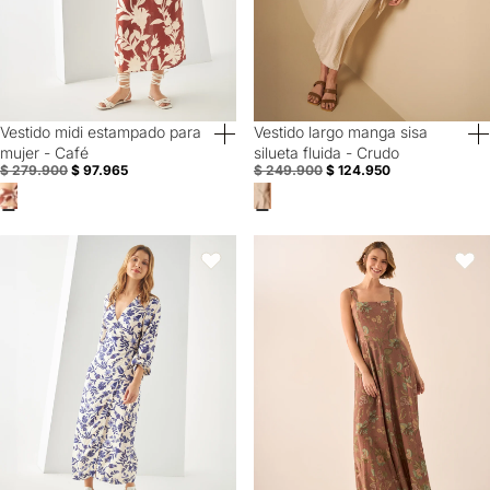
Vestido midi estampado para
Vestido largo manga sisa
50% Off
Special Prices
mujer - Café
silueta fluida - Crudo
$ 279.900
$ 97.965
$ 249.900
$ 124.950
Vestido manga larga para mujer - Azul
Vestido Largo Floral con Tirantes 
Favoritos
Favori