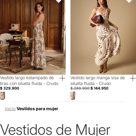
Favoritos
Favori
Vestido largo estampado de
Vestido largo manga sisa de
50% Off
tiras con silueta fluida - Crudo
silueta fluida - Crudo
$ 329.900
$ 289.900
$ 144.950
Inicio
/
Vestidos para mujer
Vestidos de Mujer