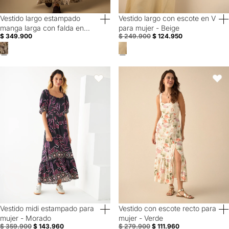
Vestido largo estampado
Vestido largo con escote en V
50% Off
manga larga con falda en
para mujer - Beige
$ 349.900
$ 249.900
$ 124.950
capas - Verde
Vestido midi estampado para mujer - Morado
Vestido con escote recto para muj
Favoritos
Favori
Vestido midi estampado para
Vestido con escote recto para
60% Off
60% Off
mujer - Morado
mujer - Verde
$ 359.900
$ 143.960
$ 279.900
$ 111.960