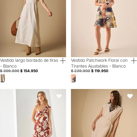
Vestido largo bordado de tiras
Vestido Patchwork Floral con
50% Off
50% Off
- Blanco
Tirantes Ajustables - Blanco
$ 309.900
$ 154.950
$ 239.900
$ 119.950
Vestido midi estampado para mujer - Café
Vestido largo manga sisa silueta f
Favoritos
Favori