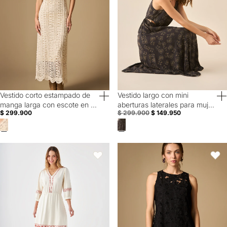
Vestido corto estampado de
Vestido largo con mini
50% Off
manga larga con escote en V
aberturas laterales para mujer
$ 299.900
$ 299.900
$ 149.950
- Beige
- Negro
Vestido con escote en V para mujer - Crudo
Vestido corto manga sisa con deta
Favoritos
Favori