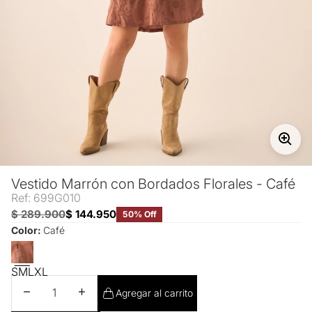
Vestido Marrón con Bordados Florales - Café
Ref: 699G010
$ 289.900
$ 144.950
50% Off
Color:
Café
S
M
L
XL
Disminuir cantidad
Aumentar cantidad
Agregar al carrito