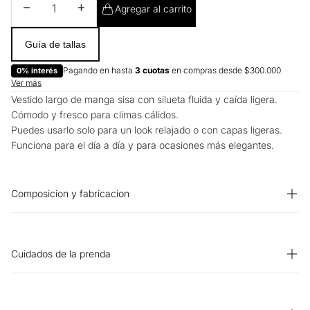
Disminuir cantidad
Aumentar cantidad
Agregar al carrito
Guía de tallas
Pagando en hasta
3 cuotas
en compras desde $300.000
0% interés
Ver más
Vestido largo de manga sisa con silueta fluida y caída ligera.
Cómodo y fresco para climas cálidos.
Puedes usarlo solo para un look relajado o con capas ligeras.
Funciona para el día a día y para ocasiones más elegantes.
Composicion y fabricacion
PRENDA: 84% RAYON 16% NYLON
Cuidados de la prenda
OTROS: No remojar. OTROS: Lavar con colores similares.
LAVADO: Temperatura máxima de lavado 30 ºC. Proceso muy