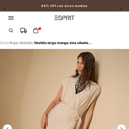
40% Off con otros medios
Slide 2 of 2
Total de artículos en el carrito: 0
Inicio
/
Ropa
/
Vestidos
/
Vestido largo manga sisa silueta fluida - Crudo