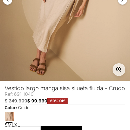
Vestido largo manga sisa silueta fluida - Crudo
Ref: 691H040
$ 249.900
$ 99.960
60% Off
Color:
Crudo
S
M
L
XL