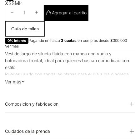
XS
S
M
L
Disminuir cantidad
Aumentar cantidad
Agregar al carrito
Guía de tallas
Pagando en hasta
3 cuotas
en compras desde $300.000
0% interés
Ver más
Vestido largo de silueta fluida con manga con vuelo y
botonadura frontal, ideal para quienes buscan comodidad con
estilo.
Puedes usarlo con sandalias planas para el día a día o agrega
capas ligeras en espacios más frescos.
Ver más
Composicion y fabricacion
Prenda: 70% Rayon 30% Lino
Cuidados de la prenda