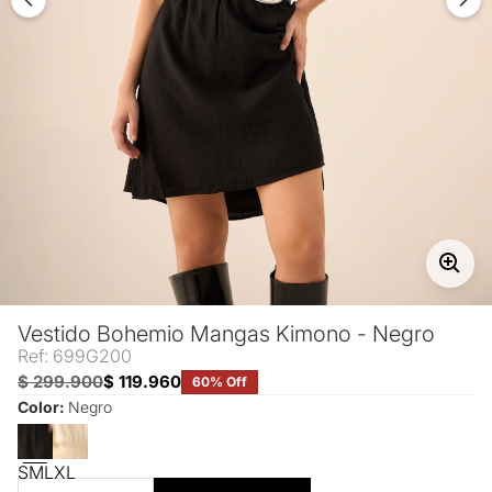
Vestido Bohemio Mangas Kimono - Negro
Ref: 699G200
$ 299.900
$ 119.960
60% Off
Color:
Negro
S
M
L
XL