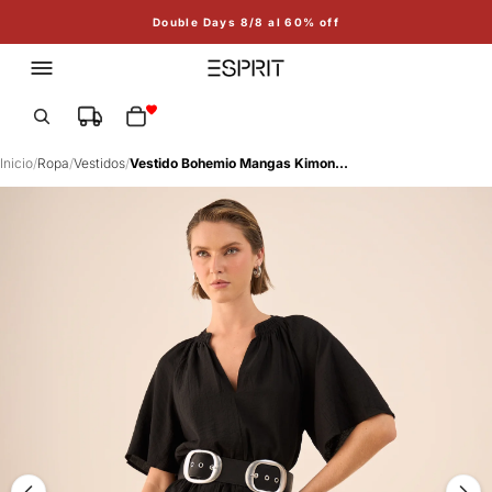
Double Days 8/8 al 60% off
Total de artículos en el carrito: 0
Inicio
/
Ropa
/
Vestidos
/
Vestido Bohemio Mangas Kimono - Negro