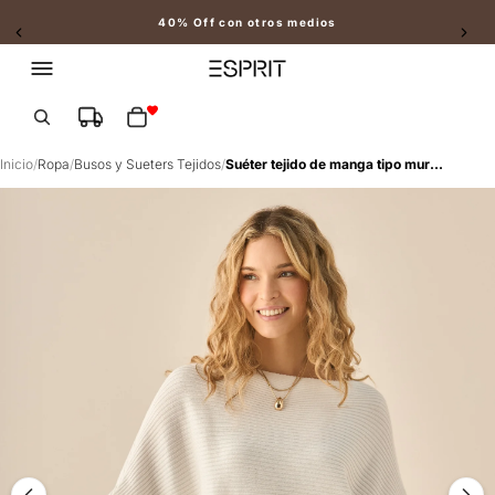
40% Off con otros medios
Slide 2 of 2
Total de artículos en el carrito: 0
Inicio
/
Ropa
/
Busos y Sueters Tejidos
/
Suéter tejido de manga tipo murciélago para mujer - Crudo