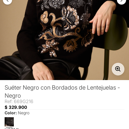
Suéter Negro con Bordados de Lentejuelas -
Negro
Ref: 669G216
$ 329.900
Color:
Negro