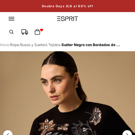
Double Days 8/8 al 60% off
Total de artículos en el carrito: 0
Inicio
/
Ropa
/
Busos y Sueters Tejidos
/
Suéter Negro con Bordados de Lentejuelas - Negro