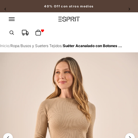
40% Off con otros medios
Slide 2 of 2
Total de artículos en el carrito: 0
Inicio
/
Ropa
/
Busos y Sueters Tejidos
/
Suéter Acanalado con Botones Dorados - Beige