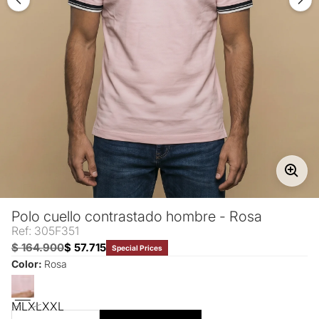
Polo cuello contrastado hombre - Rosa
Ref: 305F351
$ 164.900
$ 57.715
Special Prices
Color:
Rosa
M
L
XL
XXL