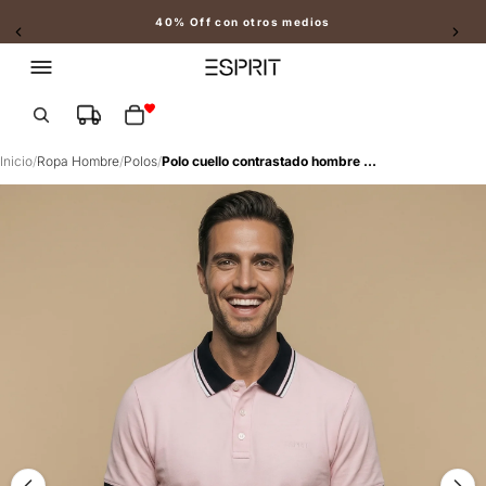
40% Off con otros medios
Slide 2 of 2
Total de artículos en el carrito: 0
Inicio
/
Ropa Hombre
/
Polos
/
Polo cuello contrastado hombre - Rosa