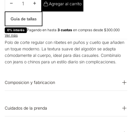
Disminuir cantidad
Aumentar cantidad
Agregar al carrito
Guía de tallas
Pagando en hasta
3 cuotas
en compras desde $300.000
0% interés
Ver más
Polo de corte regular con ribetes en puños y cuello que añaden
un toque moderno. La textura suave del algodón se adapta
cómodamente al cuerpo, ideal para días casuales. Combínalo
con jeans o chinos para un estilo diario sin complicaciones.
Composicion y fabricacion
Prenda: 96% Algodon 4% Elastano
Cuidados de la prenda
OTROS: Lavar separadamente. SECADO: Secado en tendedero
a la sombra. PLANCHADO: Planchar a una temperatura máxima