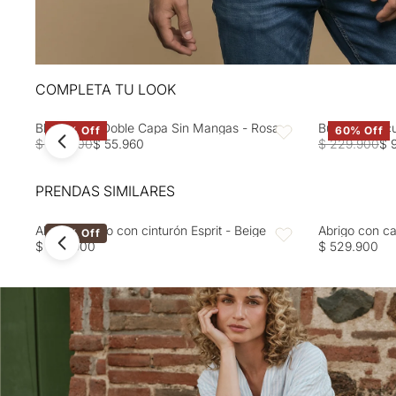
COMPLETA TU LOOK
Blusa Rosa Doble Capa Sin Mangas - Rosa
Buzo tejido c
60% Off
60% Off
Favoritos
$ 139.900
$ 55.960
$ 229.900
$ 
PRENDAS SIMILARES
Abrigo ceñido con cinturón Esprit - Beige
Abrigo con ca
40% Off
Favoritos
$ 499.900
$ 529.900