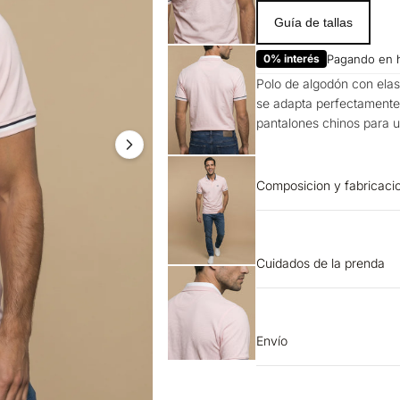
Guía de tallas
0% interés
Pagando en 
Polo de algodón con elast
se adapta perfectamente 
pantalones chinos para un
Composicion y fabricaci
Prenda: 96% Algodon 4% 
Cuidados de la prenda
LAVADO: Temperatura m
TEXTIL PROFESIONAL: N
Planchar solo por el rev
Envío
SECADO: Secado en tend
Entrega estimada de 7 a 
PLANCHADO: Planchar a u
Planchar con vapor pue