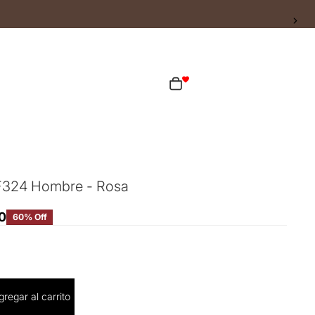
ta
Total de artículos en el carrito: 0
as opciones de inicio de sesión
Pedidos
Perfil
F324 Hombre - Rosa
0
60% Off
cantidad
gregar al carrito