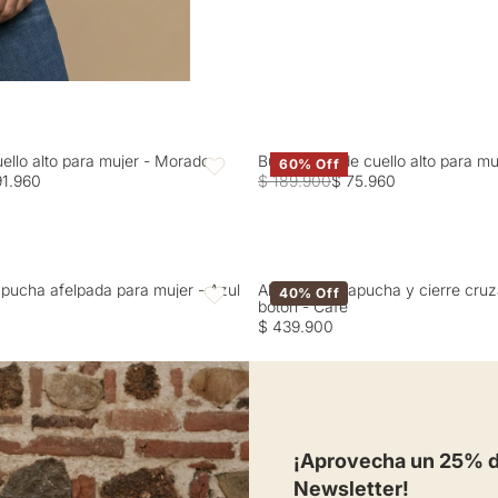
blanqueador. OTROS: No 
uello alto para mujer - Morado
Buzo tejido de cuello alto para m
60% Off
Favoritos
91.960
$ 189.900
$ 75.960
pucha afelpada para mujer - Azul
Abrigo con capucha y cierre cru
40% Off
Favoritos
botón - Café
$ 439.900
¡Aprovecha un 25% de
Newsletter!