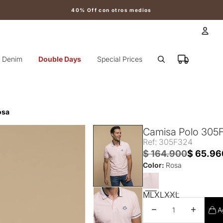
40% Off con otros medios
Cuen
Denim
Double Days
Special Prices
Otr
osa
Camisa Polo 305
Ref: 305F324
$ 164.900
$ 65.96
Color:
Rosa
M
L
XL
XXL
Disminuir cantidad
Aumentar 
A