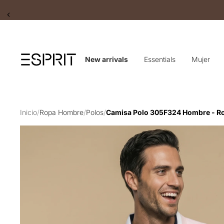
Slide 2 of 2
New arrivals
Essentials
Mujer
Inicio
/
Ropa Hombre
/
Polos
/
Camisa Polo 305F324 Hombre - R