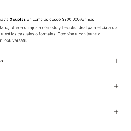
hasta
3 cuotas
en compras desde $300.000
Ver más
ano, ofrece un ajuste cómodo y flexible. Ideal para el día a día,
a estilos casuales o formales. Combínala con jeans o
 look versátil.
on
Elastano
áxima de lavado 30 ºC. Proceso muy moderado. CUIDADO
o limpieza en seco. SECADO: No secar en máquina. OTROS:
és. OTROS: No retorcer ni exprimir. OTROS: Lavar por el revés.
edero a la sombra. OTROS: Lavar separadamente.
15 días hábiles
na temperatura máxima de la base de 110 ºC, sin vapor.
de causar daño irreversible. BLANQUEADO: No usar