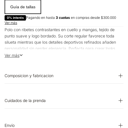
Guía de tallas
Pagando en hasta
3 cuotas
en compras desde $300.000
0% interés
Ver más
Polo con ribetes contrastantes en cuello y mangas, tejido de
punto suave y logo bordado. Su corte regular favorece toda
silueta mientras que los detalles deportivos refinados añaden
personalidad sin perder elegancia. Perfecta para crear looks
casuales sofisticados desde reuniones informales hasta planes
Ver más
de fin de semana.
Composicion y fabricacion
Prenda: 96% Algodon 4% Elastano
Cuidados de la prenda
SECADO: Secado en tendedero a la sombra. OTROS: Lavar por
el revés. PLANCHADO: Planchar a una temperatura máxima de
la base de 110 ºC, sin vapor. Planchar con vapor puede causar
Envío