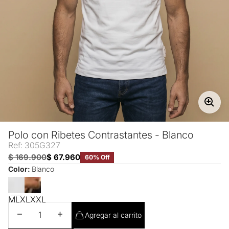
Polo con Ribetes Contrastantes - Blanco
Ref: 305G327
$ 169.900
$ 67.960
60% Off
Color:
Blanco
M
L
XL
XXL
Disminuir cantidad
Aumentar cantidad
Agregar al carrito