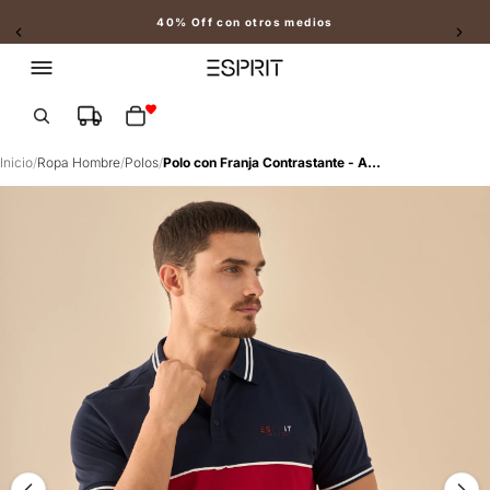
40% Off con otros medios
Slide 2 of 2
Total de artículos en el carrito: 0
Inicio
/
Ropa Hombre
/
Polos
/
Polo con Franja Contrastante - Azul