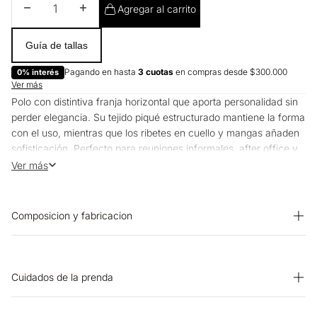
Disminuir cantidad
Aumentar cantidad
Agregar al carrito
Guía de tallas
Pagando en hasta
3 cuotas
en compras desde $300.000
0% interés
Ver más
Polo con distintiva franja horizontal que aporta personalidad sin
perder elegancia. Su tejido piqué estructurado mantiene la forma
con el uso, mientras que los ribetes en cuello y mangas añaden
sofisticación. Perfecto para reuniones informales, after office y
fines de semana activos donde necesitas verte bien sin
Ver más
esfuerzo.
Composicion y fabricacion
Prenda: 96% Algodon 4% Elastano
Cuidados de la prenda
OTROS: No remojar. CUIDADO TEXTIL PROFESIONAL: No