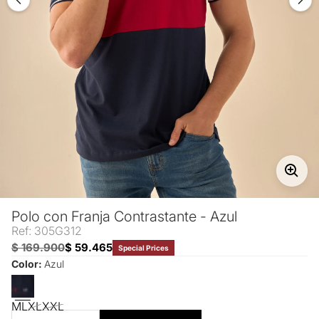
Polo con Franja Contrastante - Azul
Ref: 305G312
$ 169.900
$ 59.465
Special Prices
Color:
Azul
M
L
XL
XXL