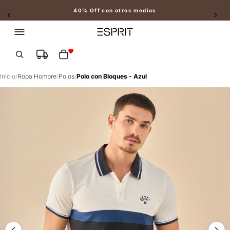
40% Off con otros medios
Slide 2 of 2
Total de artículos en el carrito: 0
Inicio
/
Ropa Hombre
/
Polos
/
Polo con Bloques - Azul