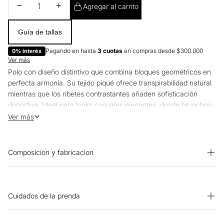
Disminuir cantidad
Aumentar cantidad
Agregar al carrito
Guía de tallas
Pagando en hasta
3 cuotas
en compras desde $300.000
0% interés
Ver más
Polo con diseño distintivo que combina bloques geométricos en
perfecta armonía. Su tejido piqué ofrece transpirabilidad natural
mientras que los ribetes contrastantes añaden sofisticación
deportiva. Ideal para looks casuales elegantes, desde brunches
hasta reuniones informales, gracias a su versatilidad única que
Ver más
se adapta a múltiples ocasiones con estilo.
Composicion y fabricacion
Prenda: 96% Algodon 4% Elastano
Cuidados de la prenda
OTROS: Lavar por el revés. PLANCHADO: Planchar a una