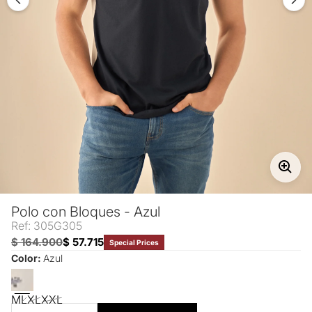
Polo con Bloques - Azul
Ref: 305G305
$ 164.900
$ 57.715
Special Prices
Color:
Azul
M
L
XL
XXL