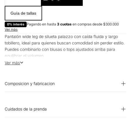
Guía de tallas
Pagando en hasta
3 cuotas
en compras desde $300.000
0% interés
Ver más
Pantalón wide leg de silueta palazzo con caída fluida y largo
tobillero, ideal para quienes buscan comodidad sin perder estilo.
Puedes combinarlo con blusas o tops ajustados arriba para
equilibrar el volumen.
Funciona muy bien para la oficina o planes casuales.
Ver más
Composicion y fabricacion
PRENDA: 92% VISCOSA 8% POLIESTER
Cuidados de la prenda
LAVADO: Lavar a mano. Temperatura máxima 40 ºC. SECADO:
Secado extendido por escurrimiento a la sombra. OTROS: No