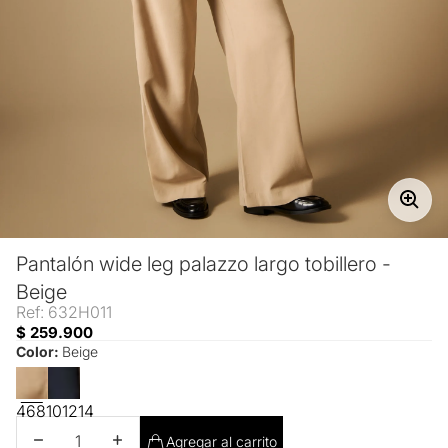
Pantalón wide leg palazzo largo tobillero -
Beige
Ref: 632H011
$ 259.900
Color:
Beige
4
6
8
10
12
14
Disminuir cantidad
Aumentar cantidad
Agregar al carrito