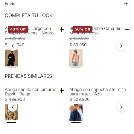
retorcer ni exprimir. OTROS: Lavar separadamente. CUIDADO
Envío
TEXTIL PROFESIONAL: No limpieza en seco. PLANCHADO: No
Entrega estimada de 7 a 15 días hábiles
COMPLETA TU LOOK
planchar. BLANQUEADO: No usar blanqueador. OTROS: No
remojar. SECADO: No secar en máquina.
Abrigo Negro Largo con
Blusa Rosa Doble Capa Sin
40% Off
50% Off
Favoritos
Favorito
Solapas Clásicas - Negro
Mangas - Rosa
$ 429.900
$ 139.900
$ 257.940
$ 69.950
PRENDAS SIMILARES
Abrigo ceñido con cinturón
Abrigo con capucha afelpada
Favoritos
Favorito
Esprit - Beige
para mujer - Azul
$ 499.900
$ 529.900