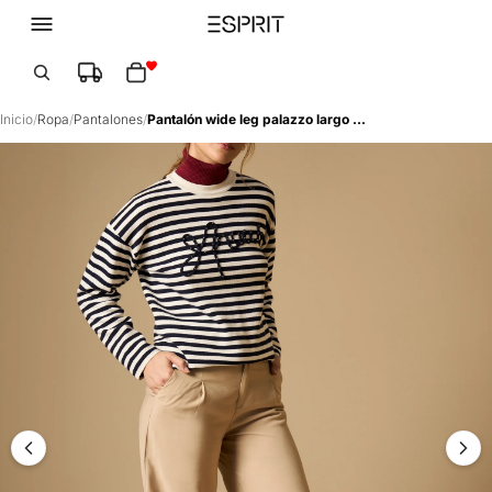
Total de artículos en el carrito: 0
Inicio
/
Ropa
/
Pantalones
/
Pantalón wide leg palazzo largo tobillero - Beige