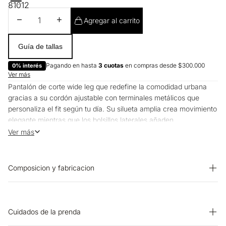
8
10
12
Disminuir cantidad
Aumentar cantidad
Agregar al carrito
Guía de tallas
Pagando en hasta
3 cuotas
en compras desde $300.000
0% interés
Ver más
Pantalón de corte wide leg que redefine la comodidad urbana
gracias a su cordón ajustable con terminales metálicos que
personaliza el fit según tu día. Su silueta amplia crea movimiento
elegante mientras que los bolsillos laterales añaden
funcionalidad práctica para el ritmo diario. Diseñado para
Ver más
quienes valoran la libertad de movimiento sin renunciar al estilo
sofisticado.
Composicion y fabricacion
PRENDA: 92% RAYON 8% POLIESTER
Cuidados de la prenda