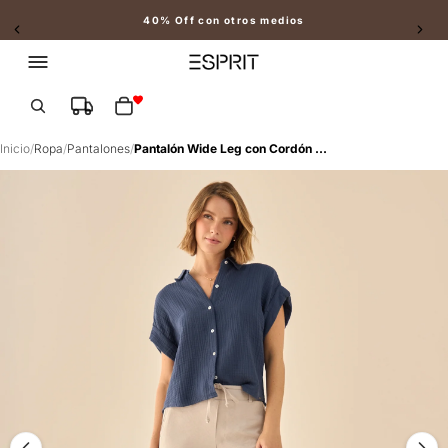
40% Off con otros medios
Slide 2 of 2
Total de artículos en el carrito: 0
Inicio
/
Ropa
/
Pantalones
/
Pantalón Wide Leg con Cordón Ajustable - Beige