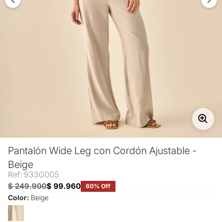
Pantalón Wide Leg con Cordón Ajustable -
Beige
Ref: 933G005
$ 249.900
$ 99.960
60% Off
Color:
Beige