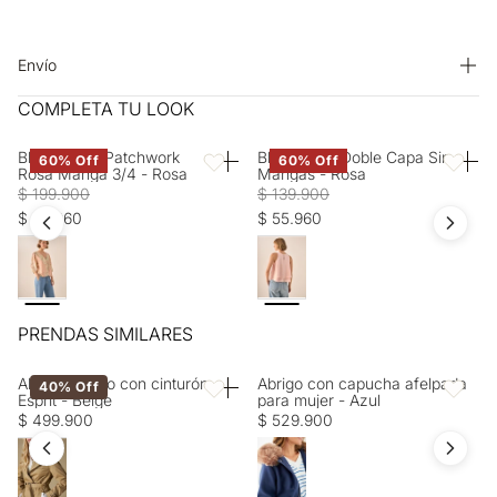
buscan comodidad y elegancia en una sola prenda. ¿Cómo
LAVADO: Temperatura máxima de lavado 30 ºC. Proceso muy
usarlo? Para el trabajo desde casa, combínalo con una blusa de
moderado. OTROS: Lavar por el revés. SECADO: Secado en
seda y un cardigan suave. Los mocasines y accesorios dorados
tendedero a la sombra. OTROS: No retorcer ni exprimir.
Envío
completan el look profesional pero relajado. En clima cálido,
CUIDADO TEXTIL PROFESIONAL: No limpieza en seco. OTROS:
Entrega estimada de 7 a 15 días hábiles
COMPLETA TU LOOK
úsalo con una camiseta básica y sandalias planas, añadiendo
No remojar. OTROS: Lavar con colores similares. PLANCHADO:
una chaqueta ligera para las tardes. Para clima frío, combínalo
No planchar. SECADO: No secar en máquina. BLANQUEADO:
con un suéter de cuello alto y botines, completando con un
No usar blanqueador.
Blusa Floral Patchwork
Blusa Rosa Doble Capa Sin
60% Off
60% Off
Favoritos
Favorito
Rosa Manga 3/4 - Rosa
Mangas - Rosa
abrigo estructurado. ¿Por qué lo necesitas? Porque su cintura
$ 199.900
$ 139.900
elástica con cordón ajustable se adapta a los cambios del día sin
$ 79.960
$ 55.960
perder forma. Comodidad que no sacrifica el estilo profesional.
¡Experimenta esa libertad de movimiento ya!
PRENDAS SIMILARES
Abrigo ceñido con cinturón
Abrigo con capucha afelpada
40% Off
Favoritos
Favorito
Esprit - Beige
para mujer - Azul
$ 499.900
$ 529.900