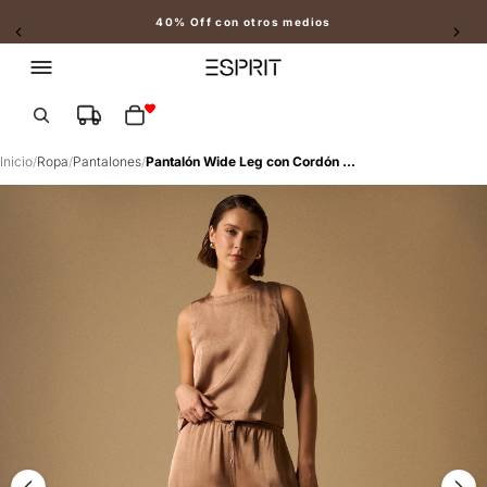
40% Off con otros medios
Slide 2 of 2
Total de artículos en el carrito: 0
Inicio
/
Ropa
/
Pantalones
/
Pantalón Wide Leg con Cordón Ajustable - Café