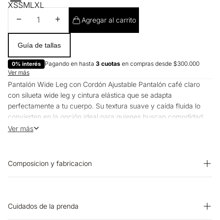
XS
S
M
L
XL
Disminuir cantidad
Aumentar cantidad
Agregar al carrito
Guía de tallas
Pagando en hasta
3 cuotas
en compras desde $300.000
0% interés
Ver más
Pantalón Wide Leg con Cordón Ajustable Pantalón café claro
con silueta wide leg y cintura elástica que se adapta
perfectamente a tu cuerpo. Su textura suave y caída fluida lo
convierten en la opción ideal para quienes buscan comodidad
sin renunciar al estilo, mientras que el cordón ajustable con
Ver más
detalles dorados añade un toque sofisticado. Perfecto para
trabajo desde casa, reuniones casuales y momentos de
relajación con estilo. ¿Cómo se siente? Su textura suave acaricia
Composicion y fabricacion
la piel mientras que la cintura elástica se ajusta sin presionar,
brindando libertad total de movimiento durante todo el día.
Prenda: 100% Poliester
¿Cómo es el fit y para quién es ideal? Corte wide leg con cintura
elástica que se adapta cómodamente a diferentes siluetas. La
Cuidados de la prenda
caída fluida estiliza la figura sin marcar, ideal para quienes