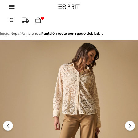
Total de artículos en el carrito: 0
Inicio
/
Ropa
/
Pantalones
/
Pantalón recto con ruedo doblado - Beige