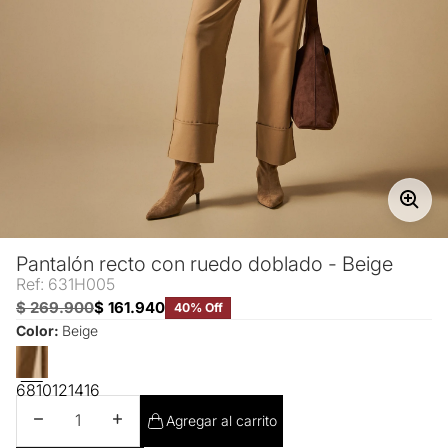
Pantalón recto con ruedo doblado - Beige
Ref: 631H005
$ 269.900
$ 161.940
40% Off
Color:
Beige
6
8
10
12
14
16
Disminuir cantidad
Aumentar cantidad
Agregar al carrito