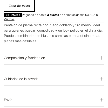
Guía de tallas
Pagando en hasta
3 cuotas
en compras desde $300.000
0% interés
Ver más
Pantalón de pierna recta con ruedo doblado y tiro medio, ideal
para quienes buscan comodidad y un look pulido en el día a día.
Puedes combinarlo con blusas o camisas para la oficina o para
planes más casuales.
Composicion y fabricacion
PRENDA: 49% ALGODON 46% POLIAMIDA 5% ELASTOMERO
Cuidados de la prenda
BLANQUEADO: No usar blanqueador. OTROS: No retorcer ni
exprimir. SECADO: Secado en tendedero a la sombra.
PLANCHADO: Planchar a una temperatura máxima de la base
Envío
de 110 ºC, sin vapor. Planchar con vapor puede causar daño