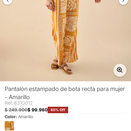
Pantalón estampado de bota recta para mujer
- Amarillo
Ref: 631G012
$ 249.900
$ 99.960
60% Off
Color:
Amarillo