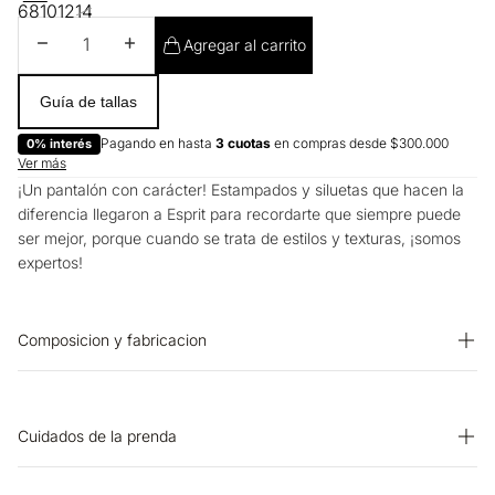
6
8
10
12
14
Disminuir cantidad
Aumentar cantidad
Agregar al carrito
Guía de tallas
Pagando en hasta
3 cuotas
en compras desde $300.000
0% interés
Ver más
¡Un pantalón con carácter! Estampados y siluetas que hacen la
diferencia llegaron a Esprit para recordarte que siempre puede
ser mejor, porque cuando se trata de estilos y texturas, ¡somos
expertos!
Composicion y fabricacion
Prenda: 100% Viscosa
Cuidados de la prenda
OTROS: Planchar solo por el revés. SECADO: No secar en