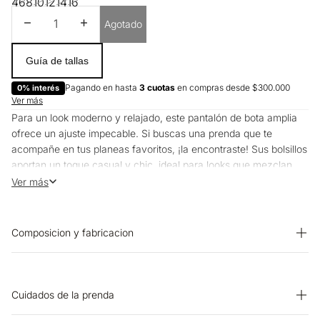
4
6
8
10
12
14
16
Disminuir cantidad
Aumentar cantidad
Agotado
Guía de tallas
Pagando en hasta
3 cuotas
en compras desde $300.000
0% interés
Ver más
Para un look moderno y relajado, este pantalón de bota amplia
ofrece un ajuste impecable. Si buscas una prenda que te
acompañe en tus planeas favoritos, ¡la encontraste! Sus bolsillos
aportan un toque casual y chic, ideal para looks que mezclan
confort y sofisticación.
Ver más
Composicion y fabricacion
Prenda: 70% Algodon 30% Lino
Cuidados de la prenda