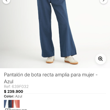
Pantalón de bota recta amplia para mujer -
Azul
Ref: 639F032
$ 239.900
Color:
Azul