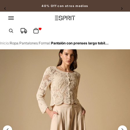
40% Off con otros medios
Slide 2 of 2
Total de artículos en el carrito: 0
Inicio
/
Ropa
/
Pantalones
/
Formal
/
Pantalón con prenses largo tobillero - Beige