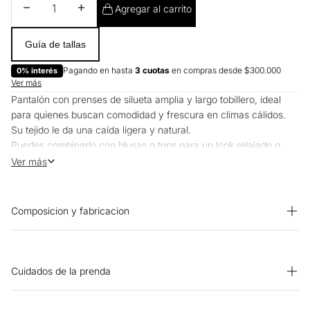
Disminuir cantidad
Aumentar cantidad
Agregar al carrito
Guía de tallas
Pagando en hasta
3 cuotas
en compras desde $300.000
0% interés
Ver más
Pantalón con prenses de silueta amplia y largo tobillero, ideal
para quienes buscan comodidad y frescura en climas cálidos.
Su tejido le da una caída ligera y natural.
Puedes combinarlo con blusas o tops para un look relajado o
más elegante según la ocasión.
Ver más
Composicion y fabricacion
PRENDA: 67% RAYON 25% LINO 8% POLIESTER
Cuidados de la prenda
OTROS: No remojar. OTROS: No planchar los accesorios.