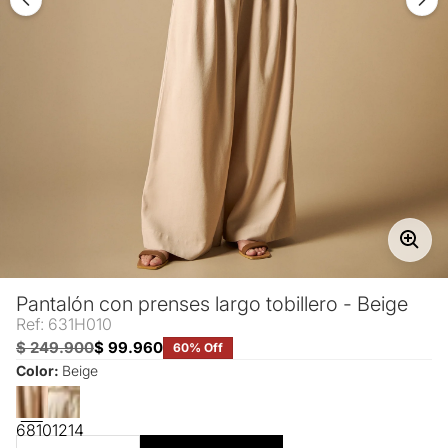
Pantalón con prenses largo tobillero - Beige
Ref: 631H010
$ 249.900
$ 99.960
60% Off
Color:
Beige
6
8
10
12
14