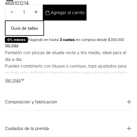
4
6
8
10
12
14
Disminuir cantidad
Aumentar cantidad
Agregar al carrito
Guía de tallas
Pagando en hasta
3 cuotas
en compras desde $300.000
0% interés
Ver más
Pantalón con pinzas de silueta recta y tiro medio, ideal para el
día a día.
Puedes combinarlo con blusas o camisas, tops ajustados para
un look más definido o prendas sueltas para algo más relajado.
Funciona para la oficina y planes casuales.
Ver más
Composicion y fabricacion
PRENDA: 48% ALGODON 42% POLIESTER 10% NYLON
Cuidados de la prenda