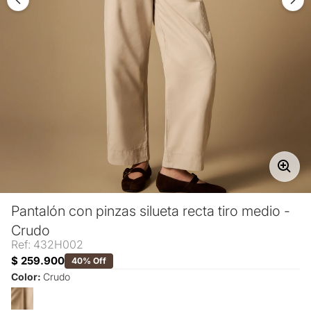
Pantalón con pinzas silueta recta tiro medio -
Crudo
Ref: 432H002
$ 259.900
40% Off
Color:
Crudo