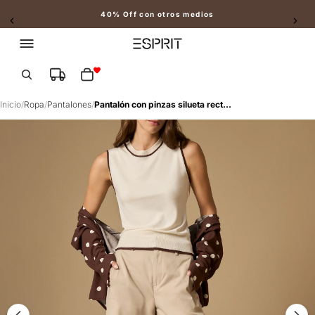
40% Off con otros medios
Slide 2 of 2
Total de artículos en el carrito: 0
Inicio
/
Ropa
/
Pantalones
/
Pantalón con pinzas silueta recta tiro medio - Crudo