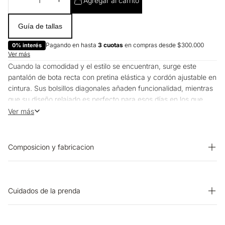
Agregar al carrito
Guía de tallas
Pagando en hasta
3 cuotas
en compras desde $300.000
0% interés
Ver más
Cuando la comodidad y el estilo se encuentran, surge este
pantalón de bota recta con pretina elástica y cordón ajustable en
cintura. Sus bolsillos diagonales añaden funcionalidad, mientras
que su diseño relajado es perfecto para esos días en los que
priorizas el confort sin comprometer el look.
Ver más
Composicion y fabricacion
Prenda: 55% Lino 45% Rayon
Cuidados de la prenda
BLANQUEADO: No usar blanqueador. LAVADO: Lavar a mano.
Temperatura máxima 40 ºC. OTROS: No remojar. CUIDADO