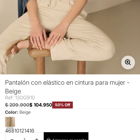
Pantalón con elástico en cintura para mujer -
Beige
Ref: 130G910
$ 209.900
$ 104.950
50% Off
Color:
Beige
4
6
8
10
12
14
16
Disminuir cantidad
Aumentar cantidad