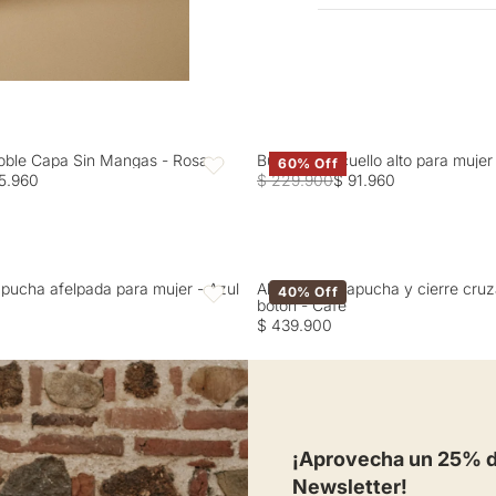
Entrega estimada de 7 a 
limpieza en seco.
oble Capa Sin Mangas - Rosa
Buzo tejido cuello alto para muje
60% Off
Favoritos
5.960
$ 229.900
$ 91.960
pucha afelpada para mujer - Azul
Abrigo con capucha y cierre cru
40% Off
Favoritos
botón - Café
$ 439.900
¡Aprovecha un 25% de
Newsletter!