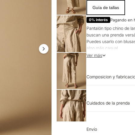
Guía de tallas
0% interés
Pagando en 
Pantalón tipo chino de la
buscan una prenda versáti
Puedes usarlo con blusas
algo más casual.
Funciona para la oficina 
Ver más
Composicion y fabricaci
Prenda: 100% Poliester
Cuidados de la prenda
LAVADO: Lavar a mano. 
SECADO: Secado extendid
SECADO: No secar en má
Envío
planchar. BLANQUEADO: