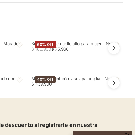
15 días hábiles
r - Morado
Buzo tejido de cuello alto para mujer - Negro
Cam
60% Off
Favoritos
Favoritos
$ 189.900
$ 75.960
$ 1
zado con
Abrigo con cinturón y solapa amplia - Negro
Abr
40% Off
Favoritos
Favoritos
$ 439.900
$ 4
 descuento al registrarte en nuestra