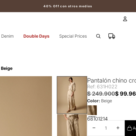
40% Off con otros medios
Cuen
Denim
Double Days
Special Prices
Otr
- Beige
Pantalón chino cro
Ref: 631H022
$ 249.900
$ 99.9
Color:
Beige
6
8
10
12
14
Disminuir cantidad
Aumentar 
A