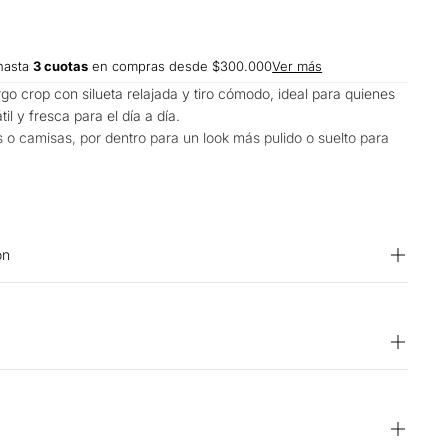
hasta
3 cuotas
en compras desde $300.000
Ver más
rgo crop con silueta relajada y tiro cómodo, ideal para quienes
l y fresca para el día a día.
 o camisas, por dentro para un look más pulido o suelto para
y para planes relajados.
on
Temperatura máxima 40 ºC. OTROS: Lavar separadamente.
o por escurrimiento a la sombra. OTROS: No remojar.
quina. OTROS: No retorcer ni exprimir. PLANCHADO: No
 No usar blanqueador. CUIDADO TEXTIL PROFESIONAL: No