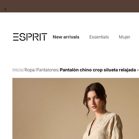
Slide 2 of 2
New arrivals
Essentials
Mujer
Inicio
/
Ropa
/
Pantalones
/
Pantalón chino crop silueta relajada 