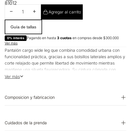
8
10
12
Disminuir cantidad
Aumentar cantidad
Agregar al carrito
Guía de tallas
Pagando en hasta
3 cuotas
en compras desde $300.000
0% interés
Ver más
Pantalón cargo wide leg que combina comodidad urbana con
funcionalidad práctica, gracias a sus bolsillos laterales amplios y
corte relajado que permite libertad de movimiento mientras
mantiene una silueta favorecedora. Su cintura cómoda con
cierre frontal y detalles cargo lo convierten en una opción
Ver más
versátil para múltiples ocasiones y estilos.
¿Cómo se siente?
Composicion y fabricacion
La textura suave abraza la piel sin restricciones mientras que el
corte amplio permite movimiento natural y cómodo durante todo
Prenda: 90% Rayon 10% Poliester
el día.
Cuidados de la prenda
¿Cómo es el fit y para quién es ideal?