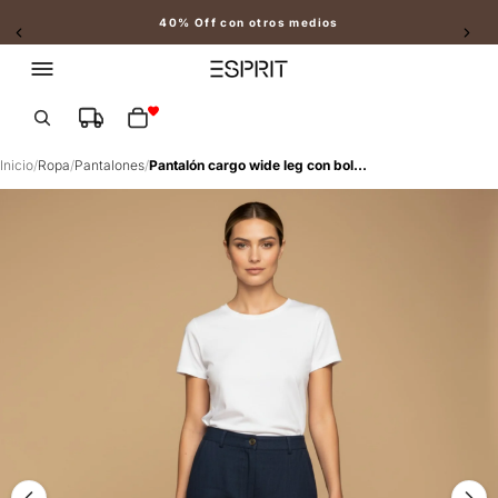
40% Off con otros medios
Slide 2 of 2
Total de artículos en el carrito: 0
Inicio
/
Ropa
/
Pantalones
/
Pantalón cargo wide leg con bolsillos laterales para mujer - Azul