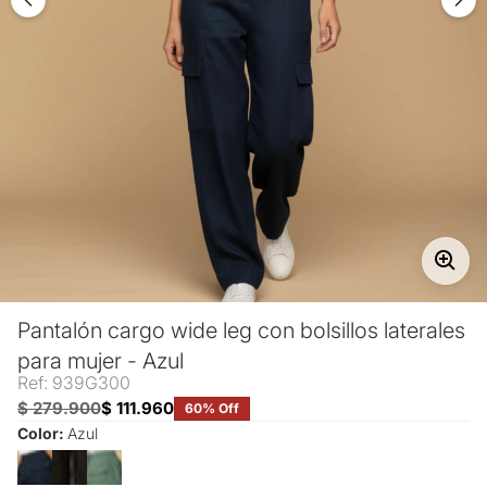
Pantalón cargo wide leg con bolsillos laterales
para mujer - Azul
Ref: 939G300
$ 279.900
$ 111.960
60% Off
Color:
Azul