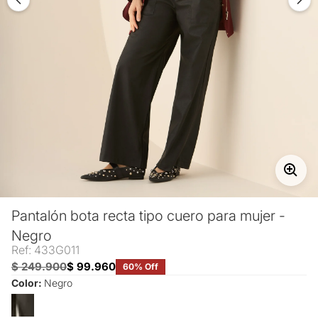
Pantalón bota recta tipo cuero para mujer -
Negro
Ref: 433G011
$ 249.900
$ 99.960
60% Off
Color:
Negro