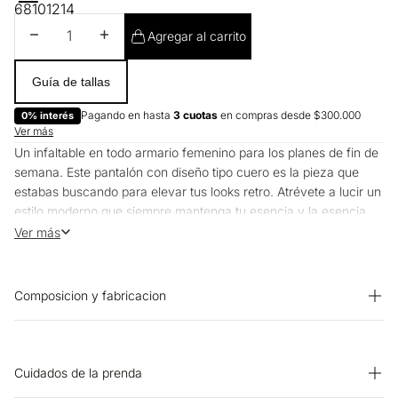
6
8
10
12
14
Disminuir cantidad
Aumentar cantidad
Agregar al carrito
Guía de tallas
Pagando en hasta
3 cuotas
en compras desde $300.000
0% interés
Ver más
Un infaltable en todo armario femenino para los planes de fin de
semana. Este pantalón con diseño tipo cuero es la pieza que
estabas buscando para elevar tus looks retro. Atrévete a lucir un
estilo moderno que siempre mantenga tu esencia y la esencia
Esprit.
Ver más
Composicion y fabricacion
Prenda: 100% Poliester
Cuidados de la prenda