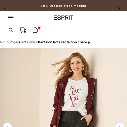
40% Off con otros medios
Slide 2 of 2
Total de artículos en el carrito: 0
Inicio
/
Ropa
/
Pantalones
/
Pantalón bota recta tipo cuero para mujer - Negro