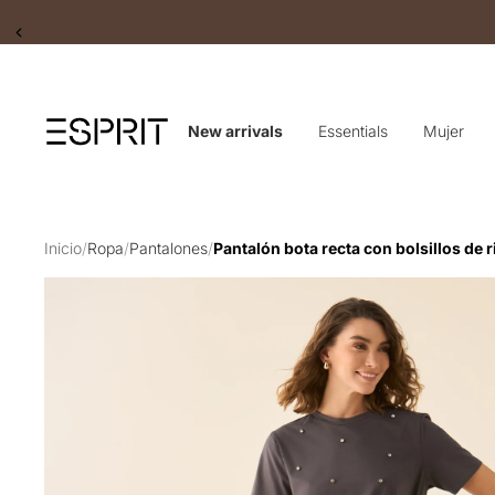
Slide 2 of 2
New arrivals
Essentials
Mujer
Inicio
/
Ropa
/
Pantalones
/
Pantalón bota recta con bolsillos de 