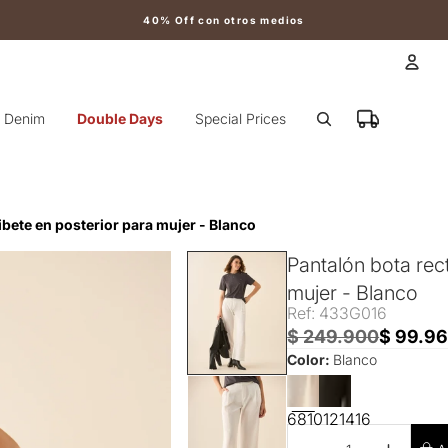
40% Off con otros medios
Cuen
Denim
Double Days
Special Prices
Otr
ribete en posterior para mujer - Blanco
Pantalón bota rect
mujer - Blanco
Ref: 433G016
$ 249.900
$ 99.9
Color:
Blanco
6
8
10
12
14
16