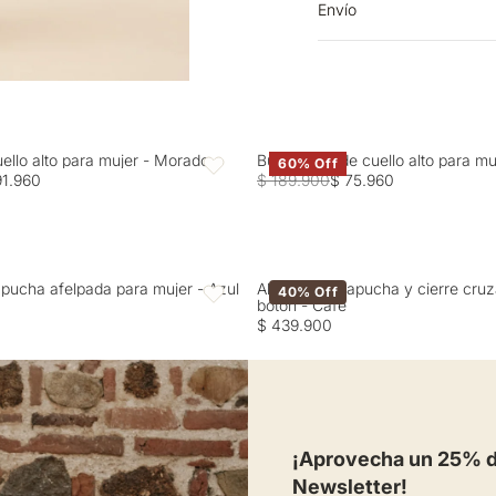
Planchar con vapor puede
Envío
SECADO: No secar en má
Entrega estimada de 7 a 
blanqueador. LAVADO: T
CUIDADO TEXTIL PROFES
accesorios. OTROS: No r
uello alto para mujer - Morado
Buzo tejido de cuello alto para m
60% Off
Favoritos
91.960
$ 189.900
$ 75.960
pucha afelpada para mujer - Azul
Abrigo con capucha y cierre cru
40% Off
Favoritos
botón - Café
$ 439.900
¡Aprovecha un 25% de
Newsletter!