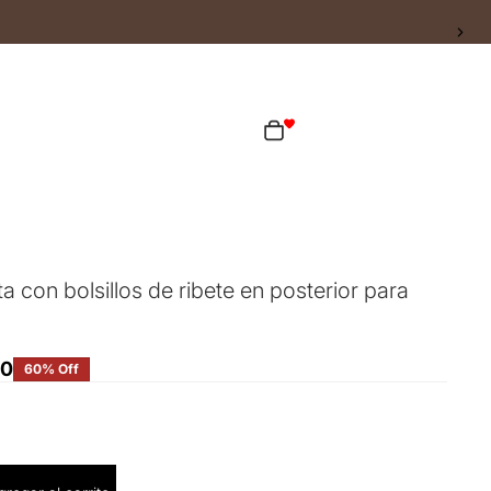
ta
Total de artículos en el carrito: 0
as opciones de inicio de sesión
Pedidos
Perfil
a con bolsillos de ribete en posterior para
60
60% Off