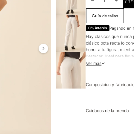
Disminuir cantidad
Aumentar 
A
Guía de tallas
0% interés
Pagando en 
Hay clásicos que nunca p
clásico bota recta lo co
honor a tu figura, mient
destacar. Ideal para llev
combinándolo con buzos
Ver más
Composicion y fabricaci
OTROS: 100% VISCOSA P
Cuidados de la prenda
OTROS: Lavar separadam
PLANCHADO: Planchar a u