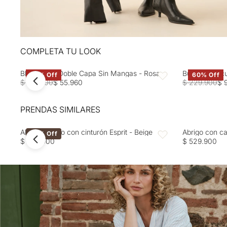
COMPLETA TU LOOK
Blusa Rosa Doble Capa Sin Mangas - Rosa
Buzo tejido c
60% Off
60% Off
Favoritos
$ 139.900
$ 55.960
$ 229.900
$ 
PRENDAS SIMILARES
Abrigo ceñido con cinturón Esprit - Beige
Abrigo con ca
40% Off
Favoritos
$ 499.900
$ 529.900