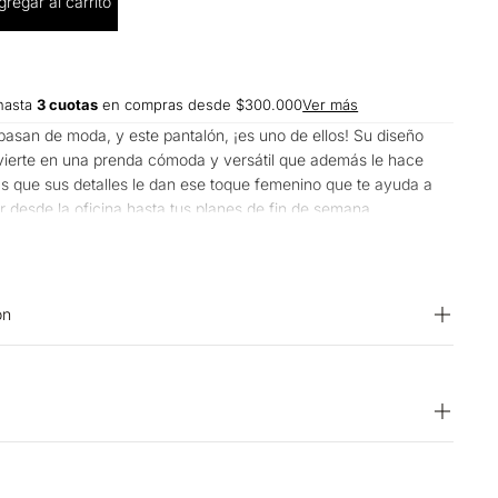
cantidad
gregar al carrito
hasta
3 cuotas
en compras desde $300.000
Ver más
asan de moda, y este pantalón, ¡es uno de ellos! Su diseño
nvierte en una prenda cómoda y versátil que además le hace
ras que sus detalles le dan ese toque femenino que te ayuda a
ar desde la oficina hasta tus planes de fin de semana,
 o camisetas.
on
RENDA: 90% LYOCELL 10% LINO
ente. SECADO: Secado en tendedero a la sombra.
na temperatura máxima de la base de 110 ºC, sin vapor.