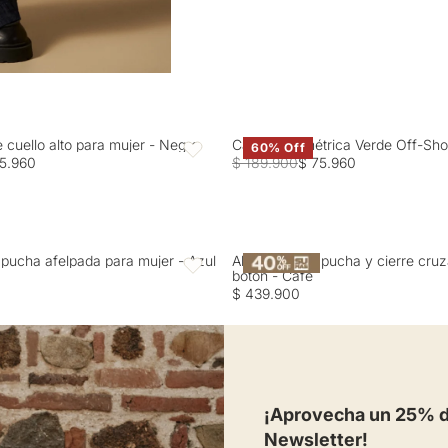
e cuello alto para mujer - Negro
Camisa Asimétrica Verde Off-Sho
60% Off
Favoritos
5.960
$ 189.900
$ 75.960
pucha afelpada para mujer - Azul
Abrigo con capucha y cierre cru
Favoritos
botón - Café
$ 439.900
¡Aprovecha un 25% de
Newsletter!