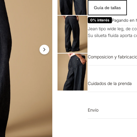
Guía de tallas
0% interés
Pagando en 
Jean tipo wide leg, de cor
Su silueta fluida aporta 
Composicion y fabricaci
Prenda: 100% Algodon
Cuidados de la prenda
OTROS: No planchar los
de la base de 150 ºC. 
de lavado 40 ºC. Proce
Envío
TEXTIL PROFESIONAL: No
Entrega estimada de 7 a 
sombra. OTROS: Lavar p
similares.