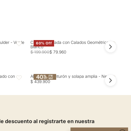
ulder - Verde
Camisa Bordada con Calados Geométricos -
Cam
60% Off
Favoritos
Favoritos
Blanco
Gri
$ 199.900
$ 79.960
$ 2
zado con
Abrigo con cinturón y solapa amplia - Negro
Abr
Favoritos
Favoritos
$ 439.900
$ 4
 descuento al registrarte en nuestra