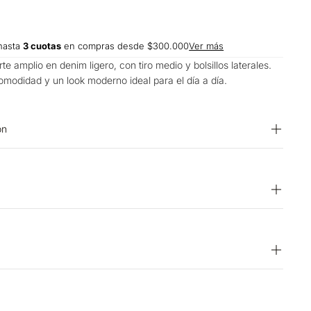
hasta
3 cuotas
en compras desde $300.000
Ver más
te amplio en denim ligero, con tiro medio y bolsillos laterales.
comodidad y un look moderno ideal para el día a día.
on
 accesorios. PLANCHADO: Planchar a una temperatura máxima
SECADO: No secar en máquina. LAVADO: Temperatura máxima
so normal. BLANQUEADO: No usar blanqueador. CUIDADO
 limpieza en seco. SECADO: Secado en tendedero a la
15 días hábiles
or el revés. OTROS: No remojar. OTROS: Lavar con colores