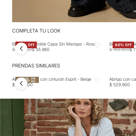
COMPLETA TU LOOK
Blusa Rosa Doble Capa Sin Mangas - Rosa
Buzo tejido d
60% Off
60% Off
Favoritos
$ 139.900
$ 55.960
$ 189.900
$ 7
PRENDAS SIMILARES
Abrigo ceñido con cinturón Esprit - Beige
Abrigo con ca
Favoritos
$ 499.900
$ 529.900