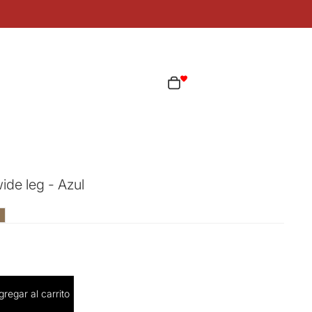
ta
Total de artículos en el carrito: 0
as opciones de inicio de sesión
Pedidos
Perfil
wide leg - Azul
cantidad
gregar al carrito