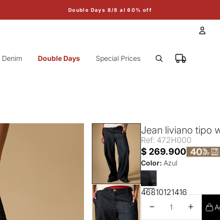
Double Days 8/8 al 60% off
Cuen
Denim
Double Days
Special Prices
Otr
Jean liviano tipo 
Ref: 472H000
$ 269.900
Color:
Azul
4
6
8
10
12
14
16
Disminuir cantidad
Aumentar 
A