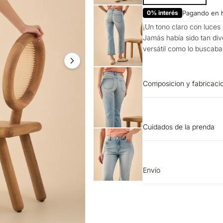
0% interés
Pagando en 
¡Un tono claro con luces 
Jamás había sido tan div
versátil como lo buscabas
Composicion y fabricaci
PRENDA: 99% ALGODON 
Cuidados de la prenda
BLANQUEADO: No usar b
Proceso normal. SECAD
limpieza en seco. SECAD
Envío
accesorios. OTROS: Lava
Entrega estimada de 7 a 
PLANCHADO: Planchar a 
remojar.