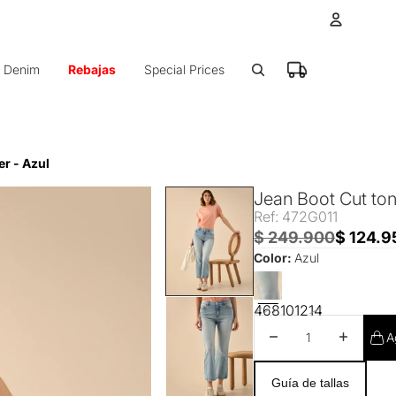
Cuenta
Denim
Rebajas
Special Prices
Otras op
Ped
er - Azul
Jean Boot Cut ton
Ref: 472G011
$ 249.900
$ 124.9
Color:
Azul
4
6
8
10
12
14
Disminuir cantidad
Aumentar 
A
Guía de tallas