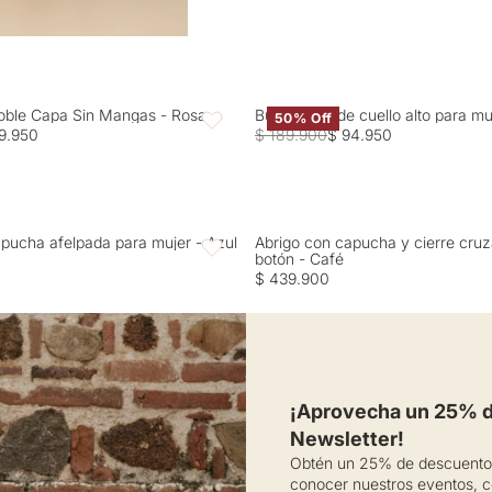
oble Capa Sin Mangas - Rosa
Buzo tejido de cuello alto para m
50% Off
Favoritos
9.950
$ 189.900
$ 94.950
pucha afelpada para mujer - Azul
Abrigo con capucha y cierre cru
Favoritos
botón - Café
$ 439.900
¡Aprovecha un 25% de
Newsletter!
Obtén un 25% de descuento 
conocer nuestros eventos, c