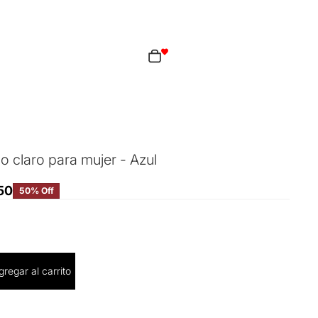
Total de artículos en el carrito: 0
ciones de inicio de sesión
idos
Perfil
o claro para mujer - Azul
50
50% Off
cantidad
gregar al carrito