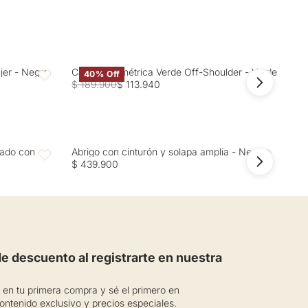
ujer - Negro
Camisa Asimétrica Verde Off-Shoulder - Verde
Cam
40% Off
Favoritos
Favoritos
$ 189.900
$ 113.940
$ 2
zado con
Abrigo con cinturón y solapa amplia - Negro
Abr
Favoritos
Favoritos
$ 439.900
$ 4
 descuento al registrarte en nuestra
en tu primera compra y sé el primero en
ontenido exclusivo y precios especiales.