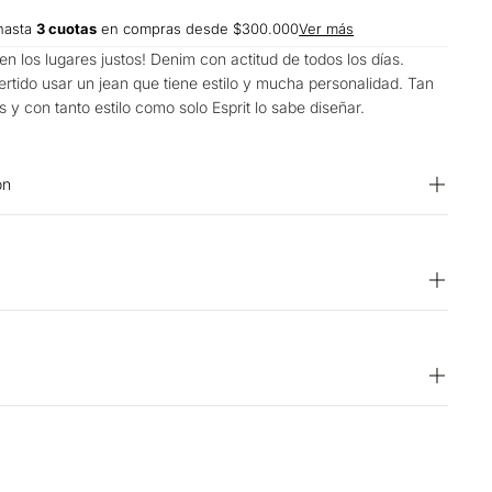
hasta
3 cuotas
en compras desde $300.000
Ver más
en los lugares justos! Denim con actitud de todos los días.
ertido usar un jean que tiene estilo y mucha personalidad. Tan
 y con tanto estilo como solo Esprit lo sabe diseñar.
on
1% ELASTANO OTROS: 56% ALGODON 44% POLIESTER
lanqueador. LAVADO: Temperatura máxima de lavado 40 ºC.
O: No secar en máquina. CUIDADO TEXTIL PROFESIONAL: No
O: Secado en tendedero a la sombra. OTROS: No planchar los
r por el revés. OTROS: Lavar con colores similares.
15 días hábiles
una temperatura máxima de la base de 150 ºC. OTROS: No